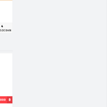
4
S DE BAIN
,000
฿