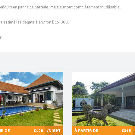
oujours en panne de batterie, mais surtout complètement inutilisable.
 a estimé les dégâts à environ B15,000.
ws
IR DE
€100
/NIGHT
À PARTIR DE
€315