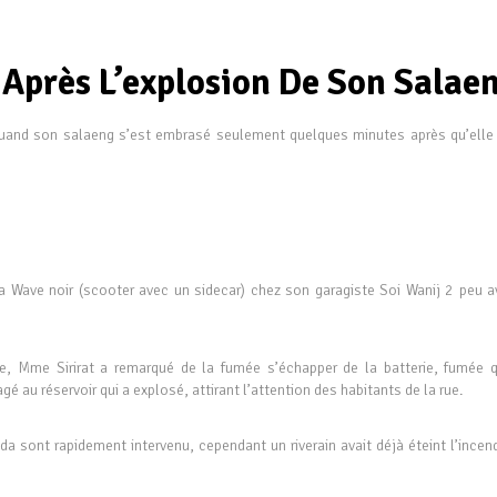
Après L’explosion De Son Salae
uand son salaeng s’est embrasé seulement quelques minutes après qu’elle l
a Wave noir (scooter avec un sidecar) chez son garagiste Soi Wanij 2 peu a
ge, Mme Sirirat a remarqué de la fumée s’échapper de la batterie, fumée q
é au réservoir qui a explosé, attirant l’attention des habitants de la rue.
a sont rapidement intervenu, cependant un riverain avait déjà éteint l’incen