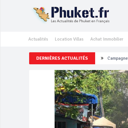
Actualités
Location Villas
Achat Immobilier
DERNIÈRES ACTUALITÉS
Un touriste
Phuket Per
‘Phuket Ey
Phuket aug
Campagne d