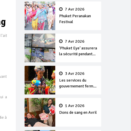
en or
7 Avr 2026
Phuket Peranakan
ng
Festival
’ait
7 Avr 2026
‘Phuket Eye’ assurera
la sécurité pendant
Songkran
3 Avr 2026
vant
Les services du
gouvernement fermés
pour la Journée
ui a
Chakri Day et
Songkran
1 Avr 2026
Dons de sang en Avril
die à