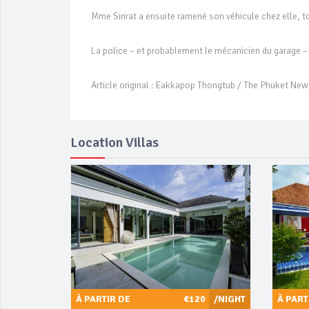
Mme Sirirat a ensuite ramené son véhicule chez elle, t
La police – et probablement le mécanicien du garage –
Article original : Eakkapop Thongtub / The Phuket Ne
Location Villas
À PARTIR DE
€120
/NIGHT
À PART