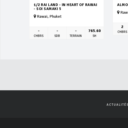
1/2 RAI LAND - IN HEART OF RAWAI
ALMOS
- SOI SAMAKI 5
Rawa
Rawai, Phuket
2
-
-
-
765.60
CHBRS
CHBRS
SDB
TERRAIN
SH
ACTUALITÉ