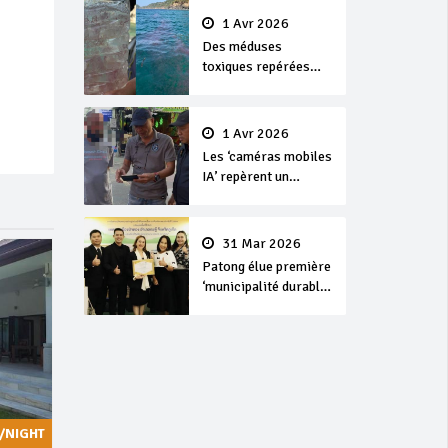
1 Avr 2026
Des méduses
toxiques repérées
dans les eaux de
Phuket
1 Avr 2026
Les ‘caméras mobiles
IA’ repèrent un
français en
dépassement de
séjour
31 Mar 2026
Patong élue première
‘municipalité durable’
de Thaïlande en 2025
/NIGHT