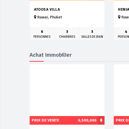
ATOOSA VILLA
HENIA
Rawai, Phuket
Rawa
6
3
3
4
PERSONNES
CHAMBRES
SALLES DE BAIN
PERSO
Achat Immobilier
PRIX DE VENTE
6,500,000
฿
PRIX D