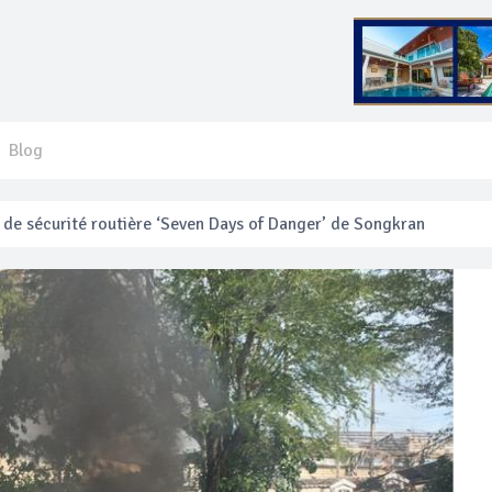
Blog
 français blessé en se faisant arracher son collier en or
anakan Festival
e’ assurera la sécurité pendant Songkran
mente les prix des bateaux vers Koh Phi Phi et des excursions en 
e sécurité routière ‘Seven Days of Danger’ de Songkran