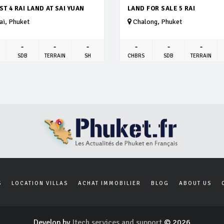
T 4 RAI LAND AT SAI YUAN
LAND FOR SALE 5 RAI
i, Phuket
Chalong, Phuket
-
-
-
-
-
-
SDB
TERRAIN
SH
CHBRS
SDB
TERRAIN
S
LOCATION VILLAS
ACHAT IMMOBILIER
BLOG
ABOUT US
Develop by
Itech services and support
© 2026