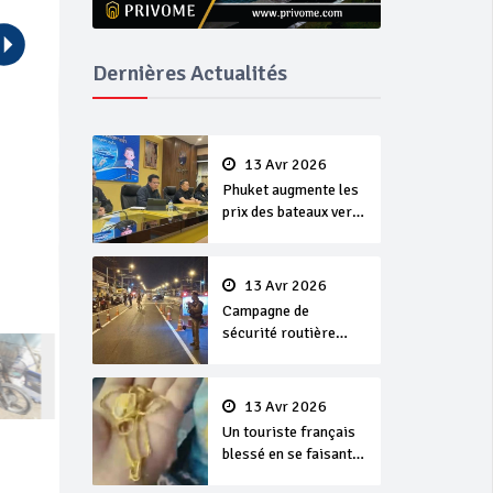
Dernières Actualités
13 Avr 2026
Phuket augmente les
prix des bateaux vers
Koh Phi Phi et des
excursions en mer
13 Avr 2026
Campagne de
sécurité routière
‘Seven Days of
Danger’ de Songkran
13 Avr 2026
Un touriste français
blessé en se faisant
arracher son collier