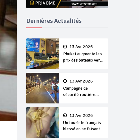
Dernières Actualités
13 Avr 2026
Phuket augmente les
prix des bateaux vers
Koh Phi Phi et des
excursions en mer
13 Avr 2026
Campagne de
sécurité routière
‘Seven Days of
Danger’ de Songkran
13 Avr 2026
Un touriste français
blessé en se faisant
arracher son collier