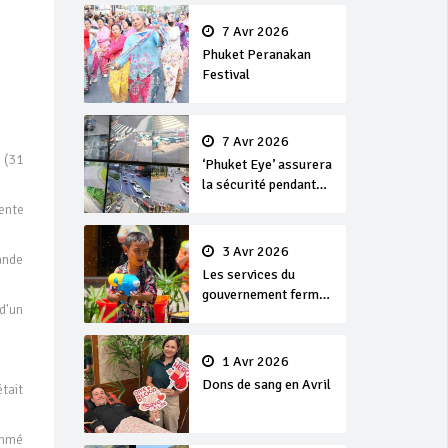
en or
7 Avr 2026
Phuket Peranakan
Festival
7 Avr 2026
 (31
‘Phuket Eye’ assurera
la sécurité pendant
Songkran
iente
3 Avr 2026
ande
Les services du
gouvernement fermés
d'un
pour la Journée
Chakri Day et
Songkran
1 Avr 2026
Dons de sang en Avril
était
ommé