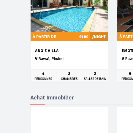
À PARTIR DE
€100
/NIGHT
À PART
ANGIE VILLA
EMOT
Rawai, Phuket
Rawa
4
2
2
6
PERSONNES
CHAMBRES
SALLES DE BAIN
PERSO
Achat Immobilier