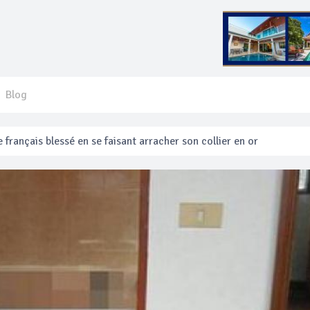
Blog
 français blessé en se faisant arracher son collier en or
anakan Festival
e’ assurera la sécurité pendant Songkran
mente les prix des bateaux vers Koh Phi Phi et des excursions en 
e sécurité routière ‘Seven Days of Danger’ de Songkran