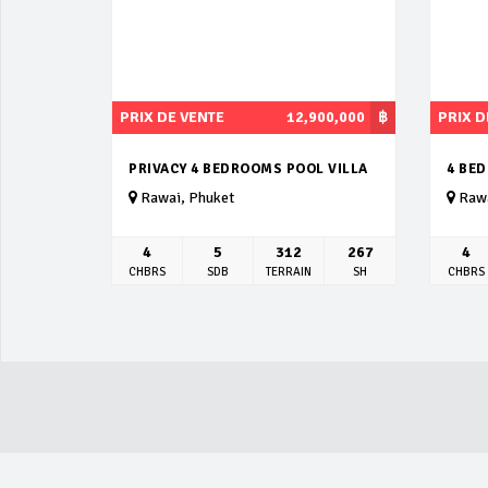
PRIX DE VENTE
12,900,000
฿
PRIX D
PRIVACY 4 BEDROOMS POOL VILLA
4 BE
Rawai, Phuket
Rawa
4
5
312
267
4
CHBRS
SDB
TERRAIN
SH
CHBRS