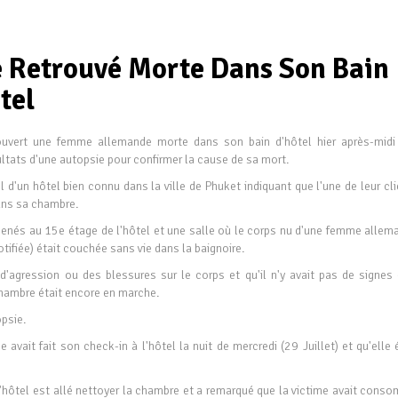
Retrouvé Morte Dans Son Bain
tel
vert une femme allemande morte dans son bain d'hôtel hier après-midi
ultats d'une autopsie pour confirmer la cause de sa mort.
 d'un hôtel bien connu dans la ville de Phuket indiquant que l'une de leur cl
dans sa chambre.
amenés au 15e étage de l'hôtel et une salle où le corps nu d'une femme allem
tifiée) était couchée sans vie dans la baignoire.
 d'agression ou des blessures sur le corps et qu'il n'y avait pas de signes 
chambre était encore en marche.
opsie.
 avait fait son check-in à l'hôtel la nuit de mercredi (29 Juillet) et qu'elle 
l'hôtel est allé nettoyer la chambre et a remarqué que la victime avait cons