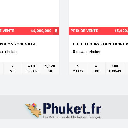
E VENTE
14,000,000
฿
PRIX DE VENTE
35,000
DROOMS POOL VILLA
HIGHT LUXURY BEACHFRONT V
i, Phuket
Rawai, Phuket
-
410
1,070
4
4
600
SDB
TERRAIN
SH
CHBRS
SDB
TERRAIN