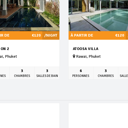
IR DE
€120
/NIGHT
À PARTIR DE
€120
ION 2
ATOOSA VILLA
i, Phuket
Rawai, Phuket
3
3
6
3
NNES
CHAMBRES
SALLES DE BAIN
PERSONNES
CHAMBRES
SALLE