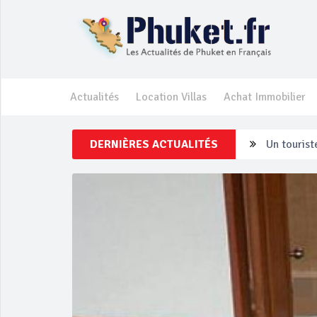
Actualités
Location Villas
Achat Immobilier
DERNIÈRES ACTUALITÉS
Un touriste
Phuket Per
‘Phuket Ey
Phuket aug
Campagne d