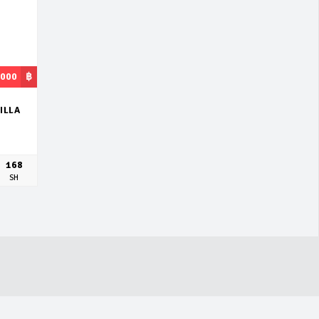
,000
฿
ILLA
168
SH