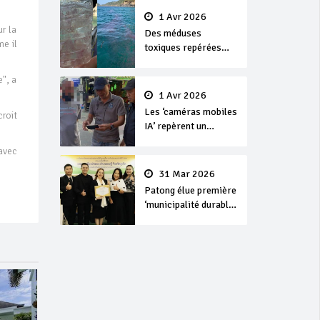
1 Avr 2026
ur la
Des méduses
e il
toxiques repérées
dans les eaux de
Phuket
e", a
1 Avr 2026
Les ‘caméras mobiles
croit
IA’ repèrent un
français en
avec
dépassement de
séjour
31 Mar 2026
Patong élue première
‘municipalité durable’
de Thaïlande en 2025