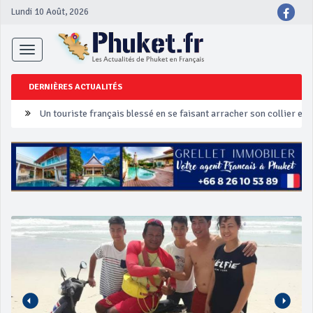
Lundi 10 Août, 2026
Toggle
navigation
DERNIÈRES ACTUALITÉS
Un touriste français blessé en se faisant arracher son collier en 
Phuket Peranakan Festival
‘Phuket Eye’ assurera la sécurité pendant Songkran
Phuket augmente les prix des bateaux vers Koh Phi Phi et des ex
Campagne de sécurité routière ‘Seven Days of Danger’ de Songkr