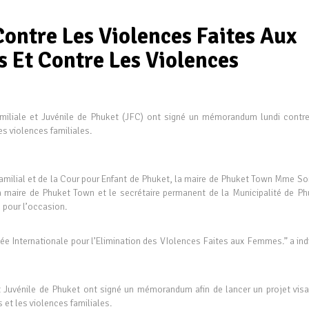
ontre Les Violences Faites Aux
 Et Contre Les Violences
miliale et Juvénile de Phuket (JFC) ont signé un mémorandum lundi contre
es violences familiales.
Familial et de la Cour pour Enfant de Phuket, la maire de Phuket Town Mme So
 maire de Phuket Town et le secrétaire permanent de la Municipalité de Ph
pour l’occasion.
e Internationale pour l’Elimination des VIolences Faites aux Femmes.” a ind
t Juvénile de Phuket ont signé un mémorandum afin de lancer un projet visa
 et les violences familiales.