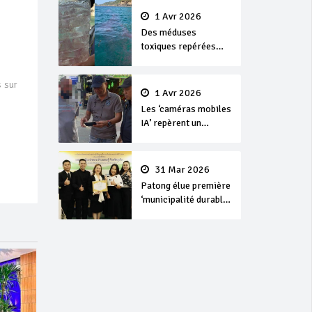
1 Avr 2026
Des méduses
toxiques repérées
dans les eaux de
Phuket
 sur
1 Avr 2026
Les ‘caméras mobiles
IA’ repèrent un
français en
dépassement de
séjour
31 Mar 2026
Patong élue première
‘municipalité durable’
de Thaïlande en 2025