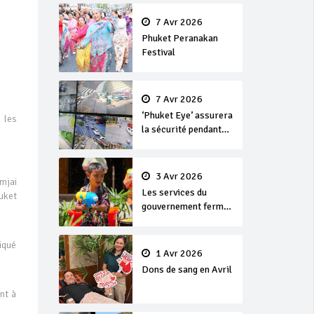
en or
7 Avr 2026
Phuket Peranakan
Festival
7 Avr 2026
‘Phuket Eye’ assurera
 les
la sécurité pendant
Songkran
3 Avr 2026
mjai
Les services du
uket
gouvernement fermés
pour la Journée
Chakri Day et
iqué
Songkran
1 Avr 2026
Dons de sang en Avril
nt à