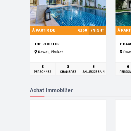
À PARTIR DE
€160
/NIGHT
À PART
THE ROOFTOP
CHAM
Rawai, Phuket
Rawa
8
3
3
6
PERSONNES
CHAMBRES
SALLES DE BAIN
PERSO
Achat Immobilier