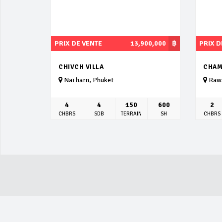
PRIX DE VENTE
13,900,000
฿
PRIX D
CHIVCH VILLA
CHAM
Nai harn, Phuket
Rawa
4
4
150
600
2
CHBRS
SDB
TERRAIN
SH
CHBRS