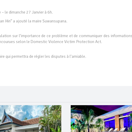
 – le dimanche 27 Janvier à 6h.
han Hin” a ajouté la maire Suwansupana.
opulation sur l’importance de ce problème et de communiquer des informations
encourues selon le Domestic Violence Victim Protection Act.
e qui permettra de régler les disputes à l’amiable.