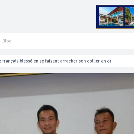
Blog
 français blessé en se faisant arracher son collier en or
anakan Festival
e’ assurera la sécurité pendant Songkran
mente les prix des bateaux vers Koh Phi Phi et des excursions en 
e sécurité routière ‘Seven Days of Danger’ de Songkran