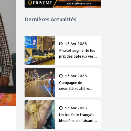
Dernières Actualités
13 Avr 2026
Phuket augmente les
prix des bateaux vers
Koh Phi Phi et des
excursions en mer
13 Avr 2026
Campagne de
sécurité routière
‘Seven Days of
Danger’ de Songkran
13 Avr 2026
Un touriste français
blessé en se faisant
arracher son collier