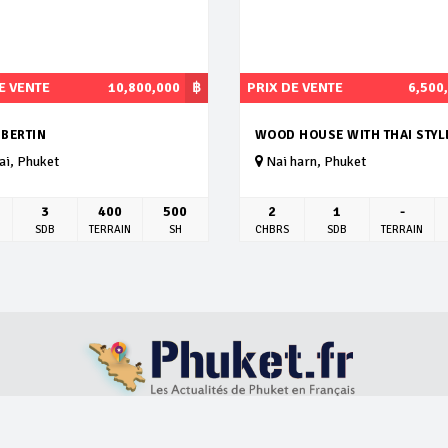
E VENTE
10,800,000
฿
PRIX DE VENTE
6,500
BERTIN
WOOD HOUSE WITH THAI STYL
i, Phuket
Nai harn, Phuket
3
400
500
2
1
-
SDB
TERRAIN
SH
CHBRS
SDB
TERRAIN