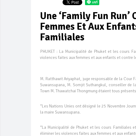
Une ‘Family Fun Run’ C
Femmes Et Aux Enfants
Familiales
PHUKET : La Municipalité de Phuket et les cours Fa
violences faites aux femmes et aux enfants et contre l
M. Ratthawit Ariyaphat, juge responsable de la Cour 
Suwansupana, M. Somjit Suthangkul, conseiller de la
Town M. Thawatchai Thongmung étaient tous présents 
“Les Nations Unies ont désigné le 25 Novembre Journé
la maire Suwansupana.
“La Municipalité de Phuket et les cours Familiales e
éliminer les violences faites aux femmes et aux enfants