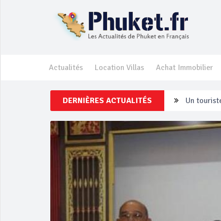
Actualités
Location Villas
Achat Immobilier
DERNIÈRES ACTUALITÉS
Un touriste
Phuket Per
‘Phuket Ey
Phuket aug
Campagne d