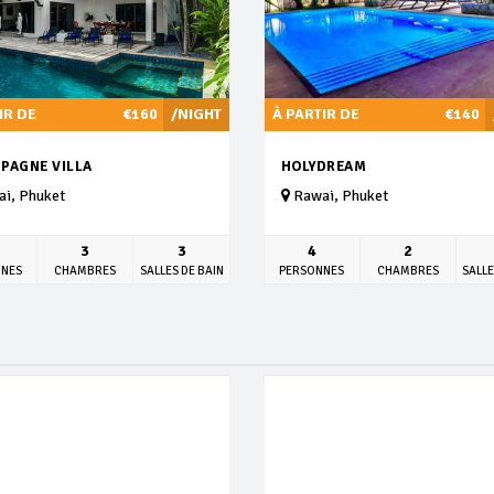
IR DE
€160
/NIGHT
À PARTIR DE
€140
PAGNE VILLA
HOLYDREAM
i, Phuket
Rawai, Phuket
3
3
4
2
NNES
CHAMBRES
SALLES DE BAIN
PERSONNES
CHAMBRES
SALLE