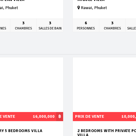
i, Phuket
Rawai, Phuket
3
3
6
3
NNES
CHAMBRES
SALLES DE BAIN
PERSONNES
CHAMBRES
SALLE
E VENTE
16,000,000
฿
PRIX DE VENTE
10,000
RY 5 BEDROOMS VILLA
2 BEDROOMS WITH PRIVATE P
VILLA