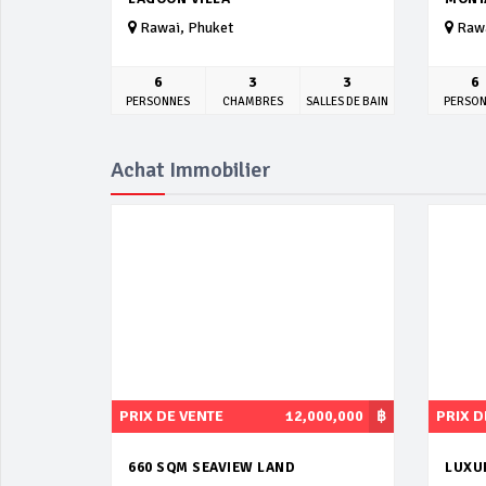
Rawai, Phuket
Rawa
6
3
3
6
PERSONNES
CHAMBRES
SALLES DE BAIN
PERSO
Achat Immobilier
PRIX DE VENTE
12,000,000
฿
PRIX D
660 SQM SEAVIEW LAND
LUXU