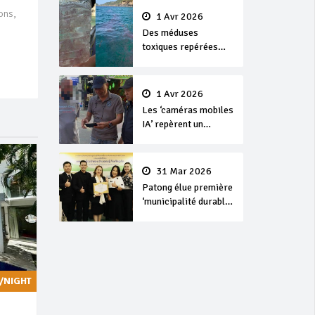
ons,
1 Avr 2026
Des méduses
toxiques repérées
dans les eaux de
Phuket
1 Avr 2026
Les ‘caméras mobiles
IA’ repèrent un
français en
dépassement de
séjour
31 Mar 2026
Patong élue première
‘municipalité durable’
de Thaïlande en 2025
/NIGHT