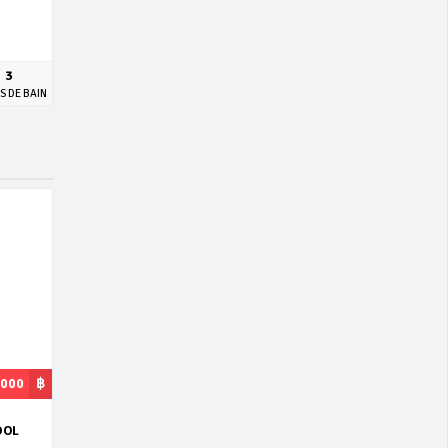
3
S DE BAIN
,000
฿
OOL