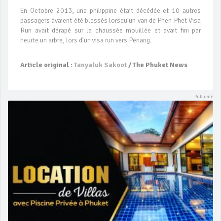
En Octobre 2013, une philippine était décédée et 10 autres
passagers avaient été blessés lorsqu’un van de Phen Phet Visa
Run avait dérapé sur la chaussée mouillée et avait fini par
heurte un arbre, lors d’un visa run vers Penang.
Article original :
Tanyaluk Sakoot
/ The Phuket News