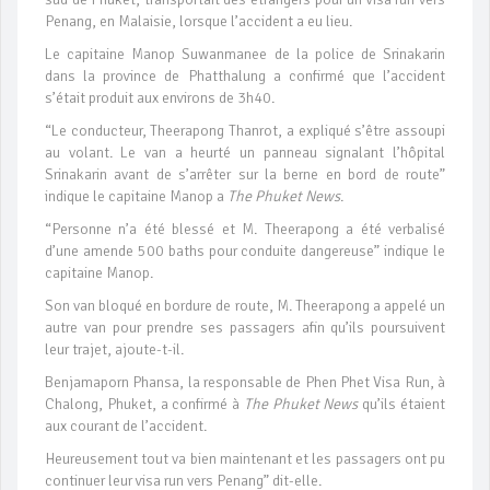
Penang, en Malaisie, lorsque l’accident a eu lieu.
Le capitaine Manop Suwanmanee de la police de Srinakarin
dans la province de Phatthalung a confirmé que l’accident
s’était produit aux environs de 3h40.
“Le conducteur, Theerapong Thanrot, a expliqué s’être assoupi
au volant. Le van a heurté un panneau signalant l’hôpital
Srinakarin avant de s’arrêter sur la berne en bord de route”
indique le capitaine Manop a
The Phuket News
.
“Personne n’a été blessé et M. Theerapong a été verbalisé
d’une amende 500 baths pour conduite dangereuse” indique le
capitaine Manop.
Son van bloqué en bordure de route, M. Theerapong a appelé un
autre van pour prendre ses passagers afin qu’ils poursuivent
leur trajet, ajoute-t-il.
Benjamaporn Phansa, la responsable de Phen Phet Visa Run, à
Chalong, Phuket, a confirmé à
The Phuket News
qu’ils étaient
aux courant de l’accident.
Heureusement tout va bien maintenant et les passagers ont pu
continuer leur visa run vers Penang” dit-elle.