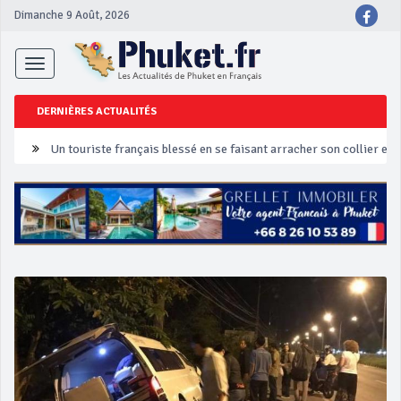
Dimanche 9 Août, 2026
Toggle
navigation
DERNIÈRES ACTUALITÉS
Un touriste français blessé en se faisant arracher son collier en 
Phuket Peranakan Festival
‘Phuket Eye’ assurera la sécurité pendant Songkran
Phuket augmente les prix des bateaux vers Koh Phi Phi et des ex
Campagne de sécurité routière ‘Seven Days of Danger’ de Songkr