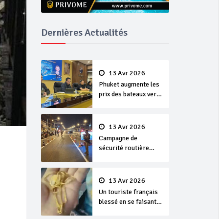
Dernières Actualités
13 Avr 2026
Phuket augmente les
prix des bateaux vers
Koh Phi Phi et des
excursions en mer
13 Avr 2026
Campagne de
sécurité routière
‘Seven Days of
Danger’ de Songkran
13 Avr 2026
Un touriste français
blessé en se faisant
arracher son collier