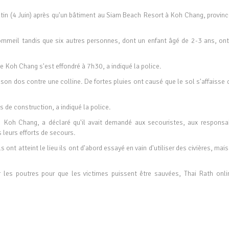
atin (4 Juin) après qu'un bâtiment au Siam Beach Resort à Koh Chang, provinc
mmeil tandis que six autres personnes, dont un enfant âgé de 2-3 ans, ont
de Koh Chang s'est effondré à 7h30, a indiqué la police.
 son dos contre une colline. De fortes pluies ont causé que le sol s'affaisse
s de construction, a indiqué la police.
 Koh Chang, a déclaré qu'il avait demandé aux secouristes, aux responsa
s leurs efforts de secours.
 ont atteint le lieu ils ont d'abord essayé en vain d'utiliser des civières, mai
r les poutres pour que les victimes puissent être sauvées, Thai Rath onli