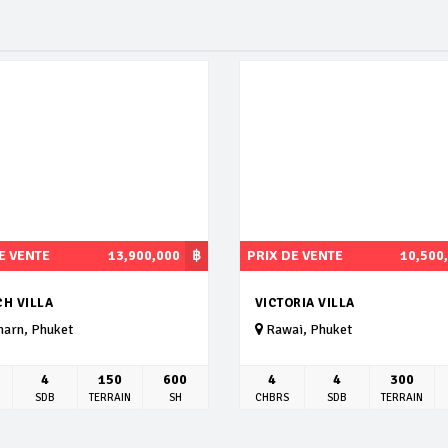
E VENTE
13,900,000
฿
PRIX DE VENTE
10,500
CH VILLA
VICTORIA VILLA
harn, Phuket
Rawai, Phuket
4
150
600
4
4
300
SDB
TERRAIN
SH
CHBRS
SDB
TERRAIN