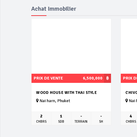
Achat Immobilier
PRIX DE VENTE
6,500,000
฿
PRIX D
WOOD HOUSE WITH THAI STYLE
CHIV
Nai harn, Phuket
Nai 
2
1
-
-
4
CHBRS
SDB
TERRAIN
SH
CHBRS