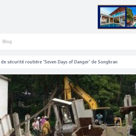
Blog
e sécurité routière ‘Seven Days of Danger’ de Songkran
 français blessé en se faisant arracher son collier en or
anakan Festival
e’ assurera la sécurité pendant Songkran
mente les prix des bateaux vers Koh Phi Phi et des excursions en 