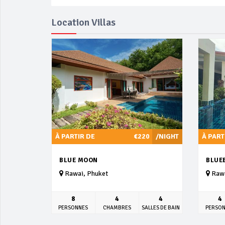
Location Villas
À PARTIR DE
€220
/NIGHT
À PART
BLUE MOON
BLUE
Rawai, Phuket
Rawa
8
4
4
4
PERSONNES
CHAMBRES
SALLES DE BAIN
PERSO