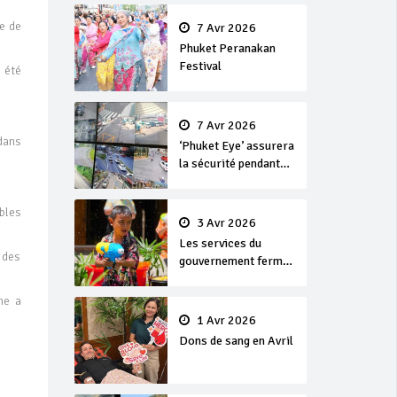
en or
e de
7 Avr 2026
Phuket Peranakan
Festival
 été
7 Avr 2026
 dans
‘Phuket Eye’ assurera
la sécurité pendant
Songkran
bles
3 Avr 2026
Les services du
s des
gouvernement fermés
pour la Journée
Chakri Day et
ne a
Songkran
1 Avr 2026
Dons de sang en Avril