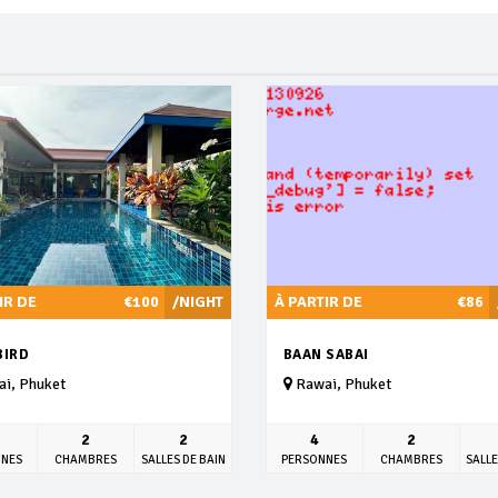
IR DE
€100
/NIGHT
À PARTIR DE
€86
BIRD
BAAN SABAI
i, Phuket
Rawai, Phuket
2
2
4
2
NNES
CHAMBRES
SALLES DE BAIN
PERSONNES
CHAMBRES
SALLE