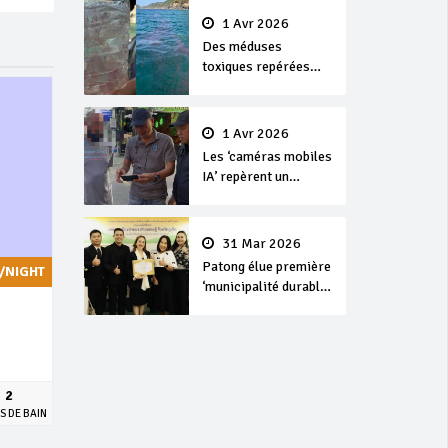
1 Avr 2026
Des méduses
toxiques repérées
dans les eaux de
Phuket
1 Avr 2026
Les ‘caméras mobiles
IA’ repèrent un
français en
dépassement de
séjour
31 Mar 2026
Patong élue première
/NIGHT
‘municipalité durable’
de Thaïlande en 2025
2
S DE BAIN