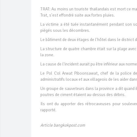
TRAT: Au moins un touriste thaïlandais est mort ce m
Trat, s'est effondré suite aux fortes pluies.
La victime a été tuée instantanément pendant son so
piégés sous les décombres.
Le bâtiment de deux étages de l'hôtel dans le district 
La structure de quatre chambre était sur la plage avec
la zone.
La cause de l'incident aurait pu être inférieur aux norme
Le Pol Col Arwat Piboonsawat, chef de la police de
administratifs locaux et aux villageois de les aider dan
Un groupe de sauveteurs dans la province a dit quand ils
poutres de ciment étaient au-dessus des débris.
Ils ont du apporter des rétrocaveuses pour souleve
rapporté.
Article bangkokpost.com