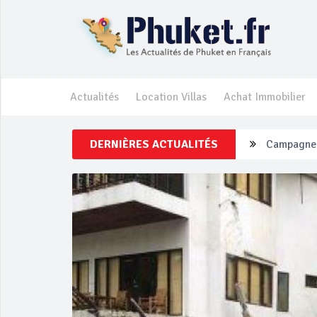
Actualités
Location Villas
Achat Immobilier
Campagne d
DERNIÈRES ACTUALITÉS
Un touriste
Phuket Per
‘Phuket Ey
Phuket aug