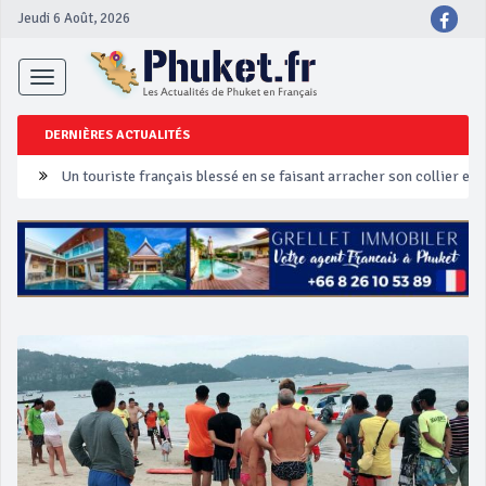
Jeudi 6 Août, 2026
Toggle
navigation
DERNIÈRES ACTUALITÉS
Un touriste français blessé en se faisant arracher son collier en 
Phuket Peranakan Festival
‘Phuket Eye’ assurera la sécurité pendant Songkran
Phuket augmente les prix des bateaux vers Koh Phi Phi et des ex
Campagne de sécurité routière ‘Seven Days of Danger’ de Songkr