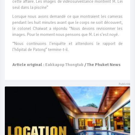
cette affaire. Les images de vidéosurveillance montrent M. Lei
seul dans la piscine”
Lorsque nous avons demandé ce que montraient les cameras
pendant les huit minutes avant que le corps ne soit découvert,
le colonel Chaiwat a répondu “Nous devons revisionner les
images. Pour le moment nous pensons que M. Lei s’est noyé.
“Nous continuons l’enquête et attendons le rapport de
l’hôpital de Patong” termine-t-il.
Article original :
Eakkapop Thongtub
/ The Phuket News