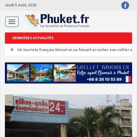
Jeudi 6 Août, 2026
Toggle
navigation
DERNIÈRES ACTUALITÉS
Un touriste français blessé en se faisant arracher son collier en 
Phuket Peranakan Festival
‘Phuket Eye’ assurera la sécurité pendant Songkran
Phuket augmente les prix des bateaux vers Koh Phi Phi et des ex
Campagne de sécurité routière ‘Seven Days of Danger’ de Songkr