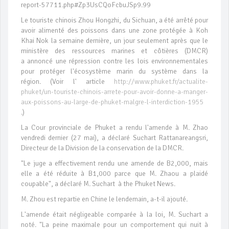
report-57711.php#Zp3UsCQoFcbuJSp9.99
Le touriste chinois Zhou Hongzhi, du Sichuan, a été arrêté pour
avoir alimenté des poissons dans une zone protégée à Koh
Khai Nok la semaine dernière, un jour seulement après que le
ministère des ressources marines et côtières (DMCR)
a annoncé une répression contre les lois environnementales
pour protéger l'écosystème marin du système dans la
région. (Voir l' article
http://www.phuket.fr/actualite-
phuket/un-touriste-chinois-arrete-pour-avoir-donne-a-manger-
aux-poissons-au-large-de-phuket-malgre-l-interdiction-1955
.)
La Cour provinciale de Phuket a rendu l'amende à M. Zhao
vendredi dernier (27 mai), a déclaré Suchart Rattanareangsri,
Directeur de la Division de la conservation de la DMCR.
"Le juge a effectivement rendu une amende de B2,000, mais
elle a été réduite à B1,000 parce que M. Zhaou a plaidé
coupable", a déclaré M. Suchart à the Phuket News.
M. Zhou est repartie en Chine le lendemain, a-t-il ajouté.
L'amende était négligeable comparée à la loi, M. Suchart a
noté. "La peine maximale pour un comportement qui nuit à