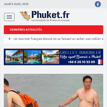
Jeudi 6 Août, 2026
Toggle
navigation
DERNIÈRES ACTUALITÉS
Un touriste français blessé en se faisant arracher son collier en 
Phuket Peranakan Festival
‘Phuket Eye’ assurera la sécurité pendant Songkran
Phuket augmente les prix des bateaux vers Koh Phi Phi et des ex
Campagne de sécurité routière ‘Seven Days of Danger’ de Songkr