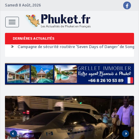
Samedi 8 Août, 2026
Toggle
navigation
DERNIÈRES ACTUALITÉS
Un touriste français blessé en se faisant arracher son collier en 
Phuket Peranakan Festival
‘Phuket Eye’ assurera la sécurité pendant Songkran
Phuket augmente les prix des bateaux vers Koh Phi Phi et des ex
Campagne de sécurité routière ‘Seven Days of Danger’ de Songkr