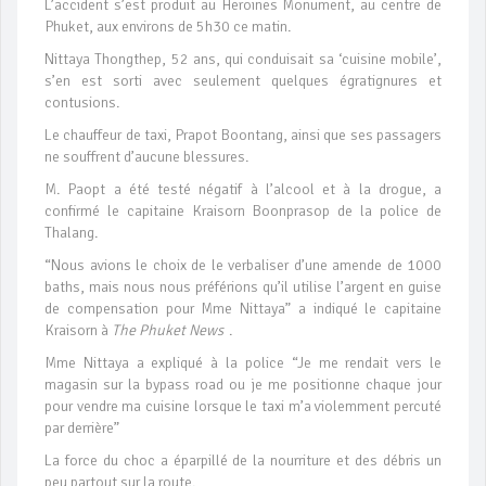
L’accident s’est produit au Heroines Monument, au centre de
Phuket, aux environs de 5h30 ce matin.
Nittaya Thongthep, 52 ans, qui conduisait sa ‘cuisine mobile’,
s’en est sorti avec seulement quelques égratignures et
contusions.
Le chauffeur de taxi, Prapot Boontang, ainsi que ses passagers
ne souffrent d’aucune blessures.
M. Paopt a été testé négatif à l’alcool et à la drogue, a
confirmé le capitaine Kraisorn Boonprasop de la police de
Thalang.
“Nous avions le choix de le verbaliser d’une amende de 1000
baths, mais nous nous préférions qu’il utilise l’argent en guise
de compensation pour Mme Nittaya” a indiqué le capitaine
Kraisorn à
The Phuket News
.
Mme Nittaya a expliqué à la police “Je me rendait vers le
magasin sur la bypass road ou je me positionne chaque jour
pour vendre ma cuisine lorsque le taxi m’a violemment percuté
par derrière”
La force du choc a éparpillé de la nourriture et des débris un
peu partout sur la route.