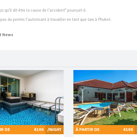
u’il dit être la cause de l’accident” poursuit-il.
pas du permis l’autorisant à travailler en tant que taxi à Phuket.
t News
IR DE
€100
/NIGHT
À PARTIR DE
€100