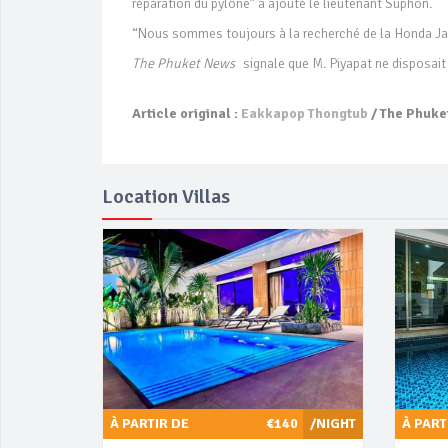
réparation du pylône” a ajouté le lieutenant Suphon.
“Nous sommes toujours à la recherché de la Honda Jazz q
The Phuket News
signale que M. Piyapat ne disposait 
Article original :
Eakkapop Thongtub
/ The Phuke
Location Villas
À PARTIR DE
€140
/NIGHT
À PART