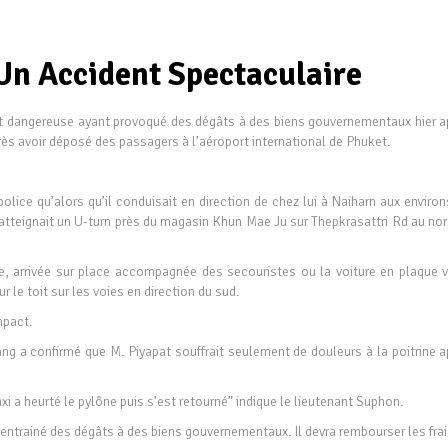
 Un Accident Spectaculaire
it dangereuse ayant provoqué des dégâts à des biens gouvernementaux hier a
après avoir déposé des passagers à l’aéroport international de Phuket.
olice qu’alors qu’il conduisait en direction de chez lui à Naiharn aux enviro
 atteignait un U-turn près du magasin Khun Mae Ju sur Thepkrasattri Rd au nor
ice, arrivée sur place accompagnée des secouristes ou la voiture en plaque v
 le toit sur les voies en direction du sud.
mpact.
ng a confirmé que M. Piyapat souffrait seulement de douleurs à la poitrine a
e taxi a heurté le pylône puis s’est retourné” indique le lieutenant Suphon.
entrainé des dégâts à des biens gouvernementaux. Il devra rembourser les fra