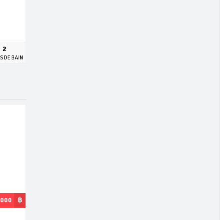
2
S DE BAIN
,000
฿