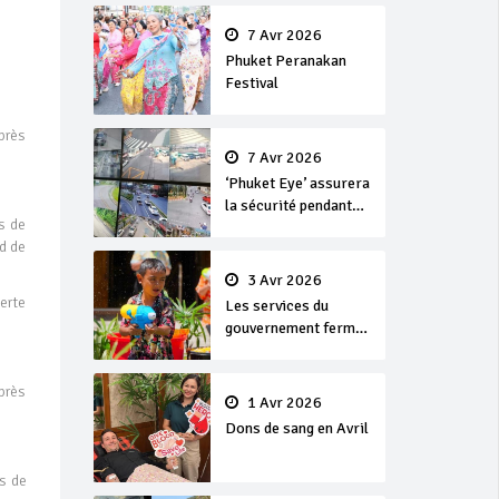
en or
7 Avr 2026
Phuket Peranakan
Festival
près
7 Avr 2026
‘Phuket Eye’ assurera
la sécurité pendant
ns de
Songkran
d de
3 Avr 2026
erte
Les services du
gouvernement fermés
pour la Journée
Chakri Day et
près
Songkran
1 Avr 2026
Dons de sang en Avril
is de