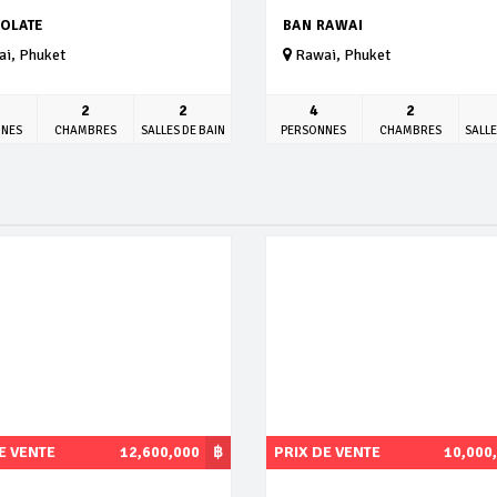
OLATE
BAN RAWAI
i, Phuket
Rawai, Phuket
2
2
4
2
NNES
CHAMBRES
SALLES DE BAIN
PERSONNES
CHAMBRES
SALLE
E VENTE
12,600,000
฿
PRIX DE VENTE
10,000