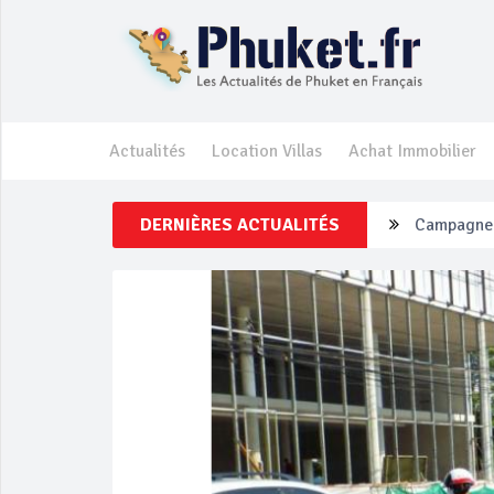
Actualités
Location Villas
Achat Immobilier
DERNIÈRES ACTUALITÉS
Un touriste
Phuket Per
‘Phuket Ey
Phuket aug
Campagne d