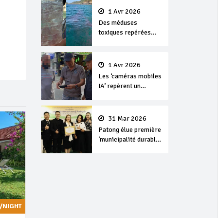
1 Avr 2026
Des méduses
toxiques repérées
dans les eaux de
Phuket
1 Avr 2026
Les ‘caméras mobiles
IA’ repèrent un
français en
dépassement de
séjour
31 Mar 2026
Patong élue première
‘municipalité durable’
de Thaïlande en 2025
/NIGHT