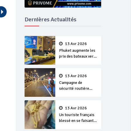
Dernières Actualités
13 Avr 2026
Phuket augmente les
prix des bateaux vers
Koh Phi Phi et des
excursions en mer
13 Avr 2026
Campagne de
sécurité routière
‘Seven Days of
Danger’ de Songkran
13 Avr 2026
Un touriste français
blessé en se faisant
arracher son collier