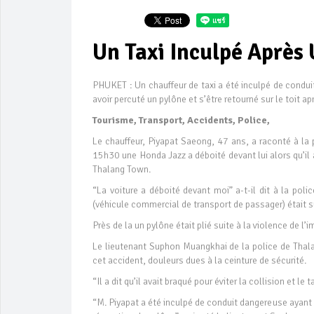
Un Taxi Inculpé Après
PHUKET : Un chauffeur de taxi a été inculpé de condu
avoir percuté un pylône et s’être retourné sur le toit 
Tourisme, Transport, Accidents, Police,
Le chauffeur, Piyapat Saeong, 47 ans, a raconté à la p
15h30 une Honda Jazz a déboité devant lui alors qu’il
Thalang Town.
“La voiture a déboité devant moi” a-t-il dit à la pol
(véhicule commercial de transport de passager) était sur
Près de la un pylône était plié suite à la violence de l’i
Le lieutenant Suphon Muangkhai de la police de Thala
cet accident, douleurs dues à la ceinture de sécurité.
“Il a dit qu’il avait braqué pour éviter la collision et l
“M. Piyapat a été inculpé de conduit dangereuse ayant 