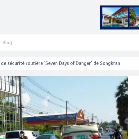
Blog
 français blessé en se faisant arracher son collier en or
anakan Festival
e’ assurera la sécurité pendant Songkran
mente les prix des bateaux vers Koh Phi Phi et des excursions en 
e sécurité routière ‘Seven Days of Danger’ de Songkran