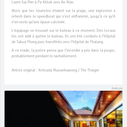
Laem Sai Pier à Pa Khlok vers Ao Man.
Alors que les touristes étaient sur la plage, une explosion a
retenti dans le speedboat qui s’est enflammé, jusqu’à ce qu’il
n'en reste qu’une épave calcinée.
L’équipage se trouvait sur le bateau à ce moment. Des locaux
les ont aidé à quitter le bateau. Ils ont été conduits à l’hôpital
de Takua Thung puis transférés vers l’hôpital de Thalang.
A ce stade, la police pense que l’incendie a pris dans la poupe,
probablement pendant le ravitaillement.
Article original : Kritsada Mueanhawong / The Thaiger