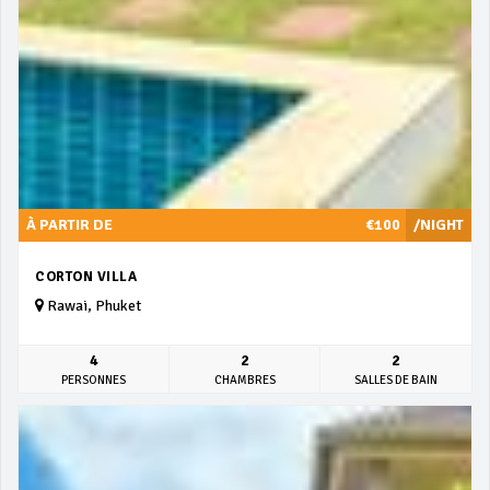
À PARTIR DE
€100
/NIGHT
CORTON VILLA
Rawai, Phuket
4
2
2
PERSONNES
CHAMBRES
SALLES DE BAIN