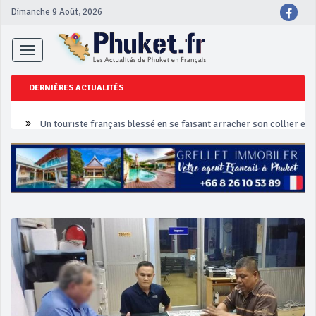
Dimanche 9 Août, 2026
Toggle
navigation
DERNIÈRES ACTUALITÉS
Un touriste français blessé en se faisant arracher son collier en 
Phuket Peranakan Festival
‘Phuket Eye’ assurera la sécurité pendant Songkran
Phuket augmente les prix des bateaux vers Koh Phi Phi et des ex
Campagne de sécurité routière ‘Seven Days of Danger’ de Songkr