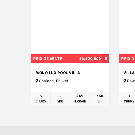
PRIX DE VENTE
14,120,000
฿
PRIX D
MONO LUX POOL VILLA
VILLA
Chalong, Phuket
Rawa
3
-
245
360
3
CHBRS
SDB
TERRAIN
SH
CHBRS