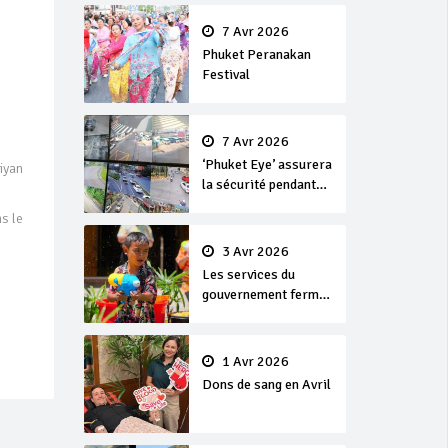
en or
7 Avr 2026
Phuket Peranakan
Festival
7 Avr 2026
‘Phuket Eye’ assurera
iyan
la sécurité pendant
Songkran
ns le
3 Avr 2026
Les services du
gouvernement fermés
pour la Journée
Chakri Day et
Songkran
1 Avr 2026
Dons de sang en Avril