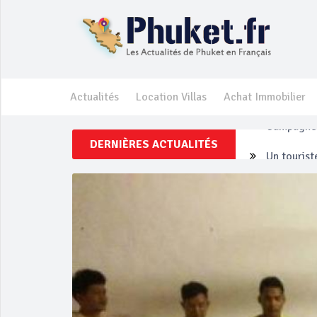
Actualités
Location Villas
Achat Immobilier
DERNIÈRES ACTUALITÉS
Un touriste
Phuket Per
‘Phuket Ey
Phuket aug
Campagne d