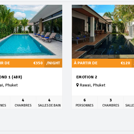
IR DE
€350
/NIGHT
À PARTIR DE
€120
ND 1 (4BR)
EMOTION 2
i, Phuket
Rawai, Phuket
4
4
6
3
NNES
CHAMBRES
SALLES DE BAIN
PERSONNES
CHAMBRES
SALLE