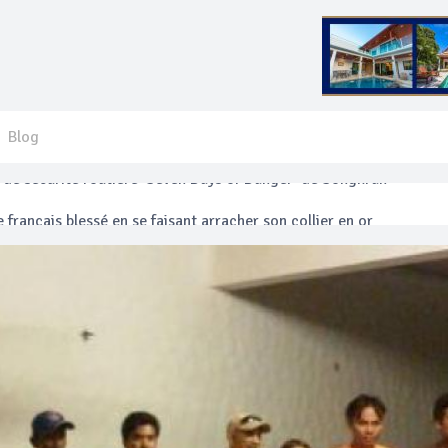
Blog
 français blessé en se faisant arracher son collier en or
anakan Festival
e’ assurera la sécurité pendant Songkran
mente les prix des bateaux vers Koh Phi Phi et des excursions en 
e sécurité routière ‘Seven Days of Danger’ de Songkran