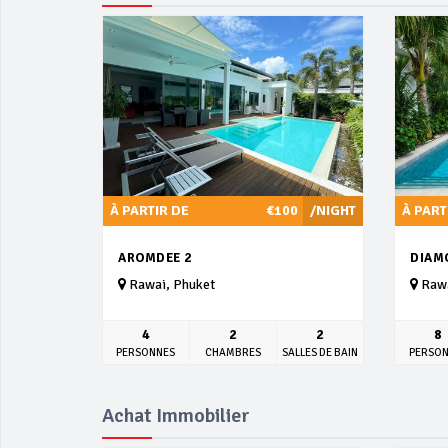
À PARTIR DE
€100
/NIGHT
À PART
AROMDEE 2
DIAMO
Rawai, Phuket
Rawa
4
2
2
8
PERSONNES
CHAMBRES
SALLES DE BAIN
PERSO
Achat Immobilier