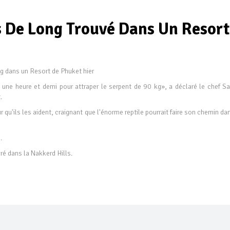
 De Long Trouvé Dans Un Resort
ng dans un Resort de Phuket hier
n une heure et demi pour attraper le serpent de 90 kg», a déclaré le chef Sa
t.
qu'ils les aident, craignant que l'énorme reptile pourrait faire son chemin da
l.
ré dans la Nakkerd Hills.