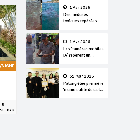
1 Avr 2026
Des méduses
toxiques repérées
dans les eaux de
Phuket
1 Avr 2026
Les ‘caméras mobiles
IA’ repèrent un
français en
/NIGHT
dépassement de
séjour
31 Mar 2026
Patong élue première
‘municipalité durable’
de Thaïlande en 2025
3
S DE BAIN