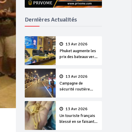
Dernières Actualités
13 Avr 2026
Phuket augmente les
prix des bateaux vers
Koh Phi Phi et des
excursions en mer
13 Avr 2026
Campagne de
sécurité routière
‘Seven Days of
Danger’ de Songkran
13 Avr 2026
Un touriste français
blessé en se faisant
arracher son collier