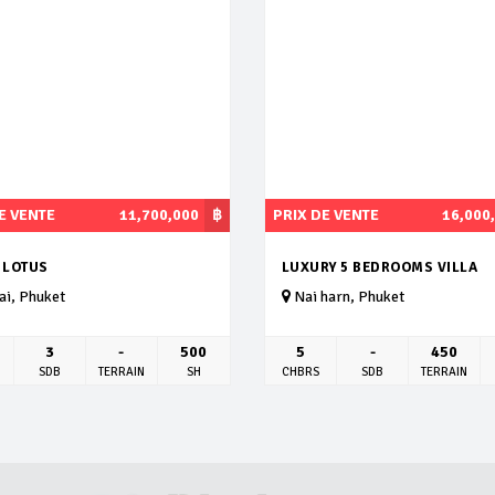
E VENTE
11,700,000
฿
PRIX DE VENTE
16,000
 LOTUS
LUXURY 5 BEDROOMS VILLA
i, Phuket
Nai harn, Phuket
3
-
500
5
-
450
SDB
TERRAIN
SH
CHBRS
SDB
TERRAIN