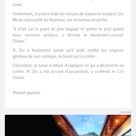
town.
Finalement, la police était en mesure de traquer le suspect, Do
Wa de nationalité du Myanmar, sur un bateau de pêche.
"Il était sur ​​le point de plier bagage et quitter le port quand
nous sommes arrivés», a déclaré le lieutenant-colonel
Chana. "
M. Do a finalement avoué qu'il avait mutilé les organes
génitaux de son collègue, le tuant sur ​​la colère.
Cependant, le tueur a refusé d'expliquer ce qui a déclenché sa
colère. M. Do a été accusé d'assassinat, a confirmé le Col
Chana.
Phuket gazette