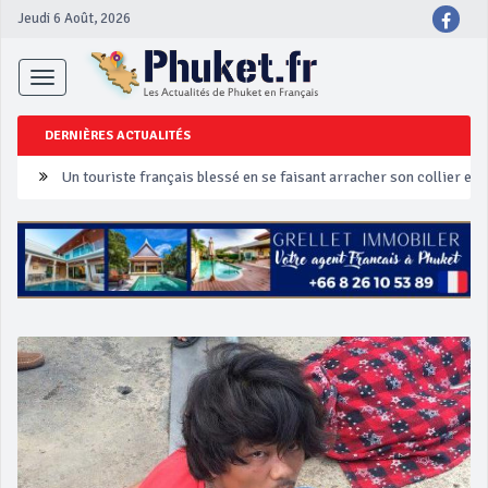
Jeudi 6 Août, 2026
Toggle
navigation
DERNIÈRES ACTUALITÉS
Un touriste français blessé en se faisant arracher son collier en 
Phuket Peranakan Festival
‘Phuket Eye’ assurera la sécurité pendant Songkran
Phuket augmente les prix des bateaux vers Koh Phi Phi et des ex
Campagne de sécurité routière ‘Seven Days of Danger’ de Songkr