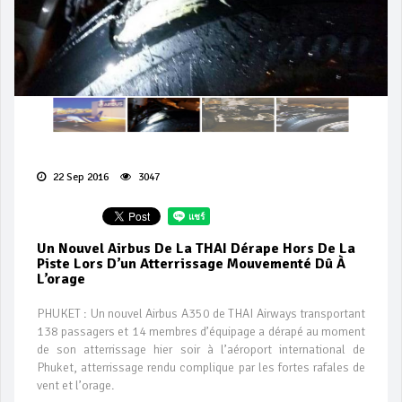
22 Sep 2016
3047
Un Nouvel Airbus De La THAI Dérape Hors De La
Piste Lors D’un Atterrissage Mouvementé Dû À
L’orage
PHUKET : Un nouvel Airbus A350 de THAI Airways transportant
138 passagers et 14 membres d’équipage a dérapé au moment
de son atterrissage hier soir à l’aéroport international de
Phuket, atterrissage rendu complique par les fortes rafales de
vent et l’orage.