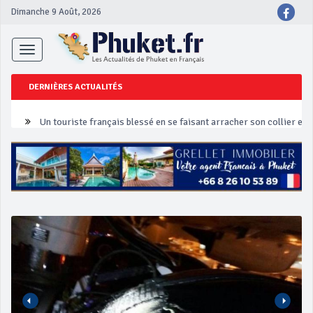
Dimanche 9 Août, 2026
Toggle
navigation
DERNIÈRES ACTUALITÉS
Un touriste français blessé en se faisant arracher son collier en 
Phuket Peranakan Festival
‘Phuket Eye’ assurera la sécurité pendant Songkran
Phuket augmente les prix des bateaux vers Koh Phi Phi et des ex
Campagne de sécurité routière ‘Seven Days of Danger’ de Songkr