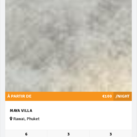
À PARTIR DE
€100
/NIGHT
MAYA VILLA
Rawai, Phuket
6
3
3