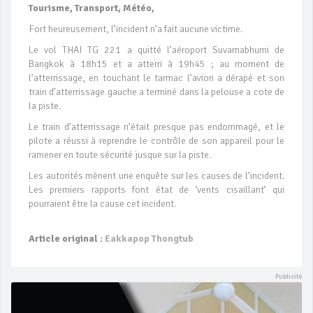
Tourisme, Transport, Météo,
Fort heureusement, l’incident n’a fait aucune victime.
Le vol THAI TG 221 a quitté l’aéroport Suvarnabhumi de
Bangkok à 18h15 et a atterri à 19h45 ; au moment de
l’atterrissage, en touchant le tarmac l’avion a dérapé et son
train d’atterrissage gauche a terminé dans la pelouse a cote de
la piste.
Le train d’atterrissage n’était presque pas endommagé, et le
pilote a réussi à reprendre le contrôle de son appareil pour le
ramener en toute sécurité jusque sur la piste.
Les autorités mènent une enquête sur les causes de l’incident.
Les premiers rapports font état de ‘vents cisaillant’ qui
pourraient être la cause cet incident.
Article original :
Eakkapop Thongtub