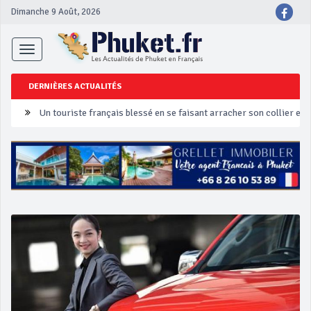
Dimanche 9 Août, 2026
Toggle
navigation
DERNIÈRES ACTUALITÉS
Un touriste français blessé en se faisant arracher son collier en 
Phuket Peranakan Festival
‘Phuket Eye’ assurera la sécurité pendant Songkran
Phuket augmente les prix des bateaux vers Koh Phi Phi et des ex
Campagne de sécurité routière ‘Seven Days of Danger’ de Songkr