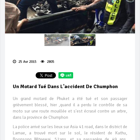
25 Avr 2015
2805
Un Motard Tué Dans L'accident De Chumphon
Un grand motard de Phuket a été tué et son passager
grièvement blessé, hier ,quand il a perdu le contrôle de sa
moto sur une route mouillée et s'est écrasé contre un arbre,
dans la province de Chumphon
La police arrivé sur les lieux sur Asia 41 road, dans le district de
Lamae, a trouvé mort sur ​​le sol, le résident de Kathu,
Boonsong Witeewai, 52ans, et sa passagère de 49 ans,