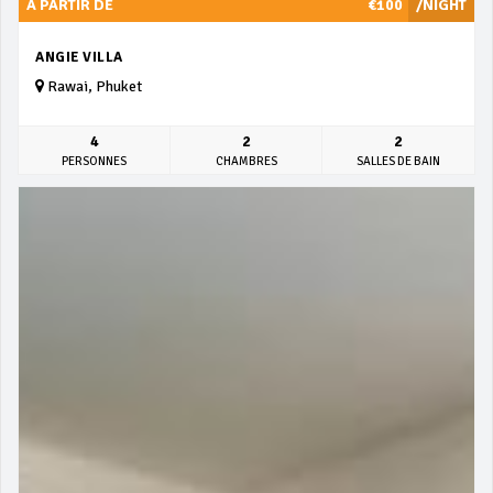
À PARTIR DE
€100
/NIGHT
ANGIE VILLA
Rawai, Phuket
4
2
2
PERSONNES
CHAMBRES
SALLES DE BAIN