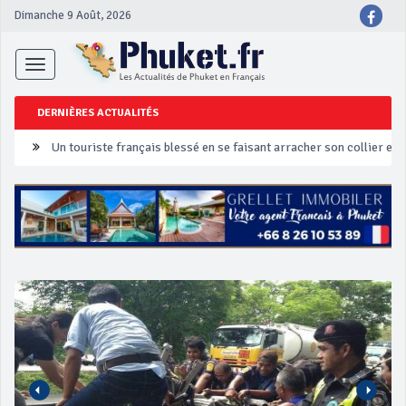
Dimanche 9 Août, 2026
Toggle
navigation
DERNIÈRES ACTUALITÉS
Un touriste français blessé en se faisant arracher son collier en 
Phuket Peranakan Festival
‘Phuket Eye’ assurera la sécurité pendant Songkran
Phuket augmente les prix des bateaux vers Koh Phi Phi et des ex
Campagne de sécurité routière ‘Seven Days of Danger’ de Songkr