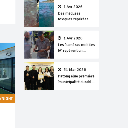
1 Avr 2026
Des méduses
toxiques repérées
dans les eaux de
Phuket
1 Avr 2026
Les ‘caméras mobiles
IA’ repèrent un
français en
dépassement de
séjour
31 Mar 2026
Patong élue première
‘municipalité durable’
de Thaïlande en 2025
/NIGHT