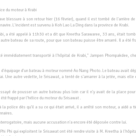
ice du moteur à Krabi
e blessure à son retour hier (16 février), quand il est tombé de l'arrière de
 navire. L'incident est survenu à Koh Lao La Ding dans la province de Krabi.
abi, a été appelé à 11h30 et a dit que Kreetha Sarawaree, 33 ans, était tomb
 autre bateau de sa route, pour que son bateau puisse être amarré. Il a été f
 été immédiatement transporté à l'hôpital de Krabi," Jampen Phompakdee, che
e d'équipage d'un bateau à moteur nommé Ao Nang Photo. Le bateau avait dé
ai. Une autre vedette, le Srisawat, a tenté de s'amarrer à la jetée, mais elle 
essayé de pousser un autre bateau plus loin car il n'y avait de la place pour
 été frappé par l'hélice du moteur du Srisawat .
a police dès qu'il a su ce qui était arrivé, il a arrêté son moteur, a aidé a ti
nnaires.
terrogatoire, mais aucune accusation n'a encore été déposée contre lui.
hi Phi qui exploitent le Srisawat ont été rendre visite à M. Kreetha à l'hôpit