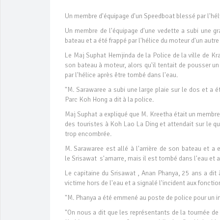
Un membre d'équipage d'un Speedboat blessé par l'hél
Un membre de l'équipage d'une vedette a subi une grav
bateau et a été frappé par l'hélice du moteur d'un autre
Le Maj Suphat Hemjinda de la Police de la ville de Kr
son bateau à moteur, alors qu'il tentait de pousser un
par l'hélice après être tombé dans l'eau.
"M. Sarawaree a subi une large plaie sur le dos et a
Parc Koh Hong a dit à la police.
Maj Suphat a expliqué que M. Kreetha était un membr
des touristes à Koh Lao La Ding et attendait sur ​​le qu
trop encombrée.
M. Sarawaree est allé à l'arrière de son bateau et a 
le Srisawat s'amarre, mais il est tombé dans l'eau et a
Le capitaine du Srisawat , Anan Phanya, 25 ans a dit à l
victime hors de l'eau et a signalé l'incident aux fonctio
"M. Phanya a été emmené au poste de police pour un in
"On nous a dit que les représentants de la tournée de P