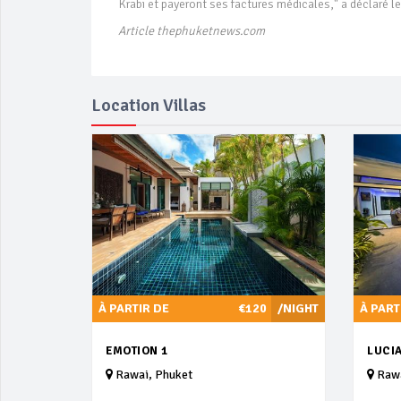
Krabi et payeront ses factures médicales," a déclaré l
Article thephuketnews.com
Location Villas
À PARTIR DE
€120
/NIGHT
À PART
EMOTION 1
LUCIA
Rawai, Phuket
Rawa