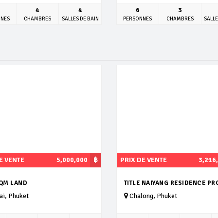
4
4
6
3
NNES
CHAMBRES
SALLES DE BAIN
PERSONNES
CHAMBRES
SALLE
E VENTE
5,000,000
฿
PRIX DE VENTE
3,216
SQM LAND
TITLE NAIYANG RESIDENCE PR
i, Phuket
Chalong, Phuket