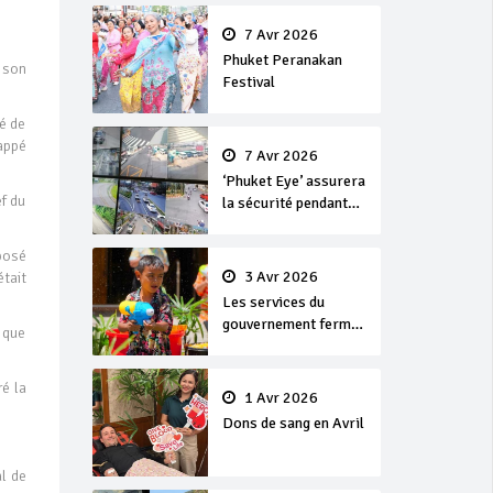
en or
7 Avr 2026
Phuket Peranakan
 son
Festival
é de
rappé
7 Avr 2026
‘Phuket Eye’ assurera
f du
la sécurité pendant
Songkran
posé
3 Avr 2026
était
Les services du
gouvernement fermés
 que
pour la Journée
Chakri Day et
ré la
Songkran
1 Avr 2026
Dons de sang en Avril
al de