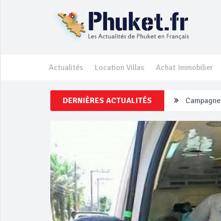
Actualités
Location Villas
Achat Immobilier
DERNIÈRES ACTUALITÉS
Un touriste
Phuket Per
‘Phuket Ey
Phuket aug
Campagne d