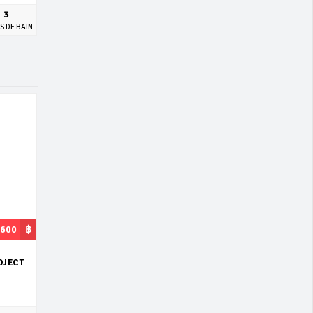
3
S DE BAIN
,600
฿
OJECT