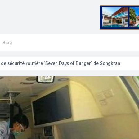
Blog
 français blessé en se faisant arracher son collier en or
anakan Festival
e’ assurera la sécurité pendant Songkran
mente les prix des bateaux vers Koh Phi Phi et des excursions en 
e sécurité routière ‘Seven Days of Danger’ de Songkran