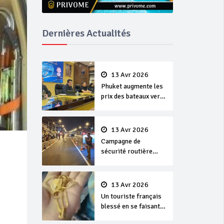
Dernières Actualités
13 Avr 2026
Phuket augmente les
prix des bateaux vers
Koh Phi Phi et des
excursions en mer
13 Avr 2026
Campagne de
sécurité routière
‘Seven Days of
Danger’ de Songkran
13 Avr 2026
Un touriste français
blessé en se faisant
arracher son collier