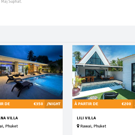
e Maj Suphat.
IR DE
€350
/NIGHT
À PARTIR DE
€200
NA VILLA
LILI VILLA
i, Phuket
Rawai, Phuket