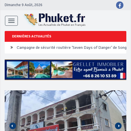
Dimanche 9 Août, 2026
Toggle
navigation
DERNIÈRES ACTUALITÉS
Un touriste français blessé en se faisant arracher son collier en 
Phuket Peranakan Festival
‘Phuket Eye’ assurera la sécurité pendant Songkran
Phuket augmente les prix des bateaux vers Koh Phi Phi et des ex
Campagne de sécurité routière ‘Seven Days of Danger’ de Songkr