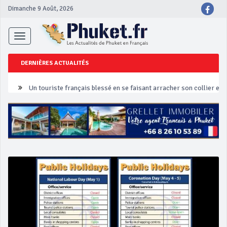
Dimanche 9 Août, 2026
Toggle
navigation
DERNIÈRES ACTUALITÉS
Un touriste français blessé en se faisant arracher son collier en 
Phuket Peranakan Festival
‘Phuket Eye’ assurera la sécurité pendant Songkran
Phuket augmente les prix des bateaux vers Koh Phi Phi et des ex
Campagne de sécurité routière ‘Seven Days of Danger’ de Songkr