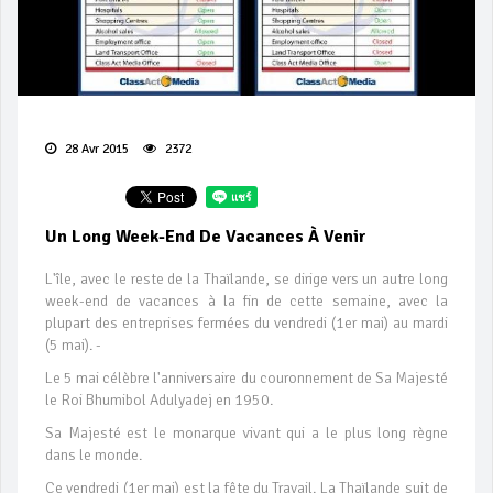
28 Avr 2015
2372
Un Long Week-End De Vacances À Venir
L'île, avec le reste de la Thaïlande, se dirige vers un autre long
week-end de vacances à la fin de cette semaine, avec la
plupart des entreprises fermées du vendredi (1er mai) au mardi
(5 mai). -
Le 5 mai célèbre l'anniversaire du couronnement de Sa Majesté
le Roi Bhumibol Adulyadej en 1950.
Sa Majesté est le monarque vivant qui a le plus long règne
dans le monde.
Ce vendredi (1er mai) est la fête du Travail. La Thaïlande suit de