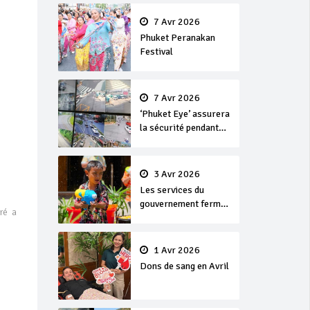
en or
7 Avr 2026
Phuket Peranakan
Festival
7 Avr 2026
‘Phuket Eye’ assurera
la sécurité pendant
Songkran
3 Avr 2026
Les services du
gouvernement fermés
ré a
pour la Journée
Chakri Day et
Songkran
1 Avr 2026
Dons de sang en Avril