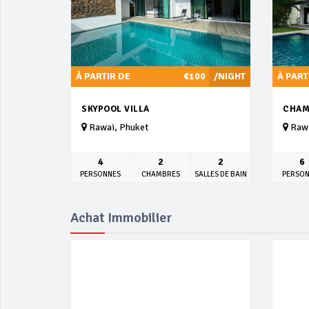
À PARTIR DE
€100
/NIGHT
À PART
SKYPOOL VILLA
CHAM
Rawai, Phuket
Rawa
4
2
2
6
PERSONNES
CHAMBRES
SALLES DE BAIN
PERSO
Achat Immobilier