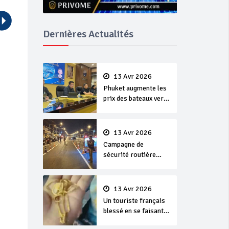
Dernières Actualités
13 Avr 2026
Phuket augmente les
prix des bateaux vers
Koh Phi Phi et des
excursions en mer
13 Avr 2026
Campagne de
sécurité routière
‘Seven Days of
Danger’ de Songkran
13 Avr 2026
Un touriste français
blessé en se faisant
arracher son collier