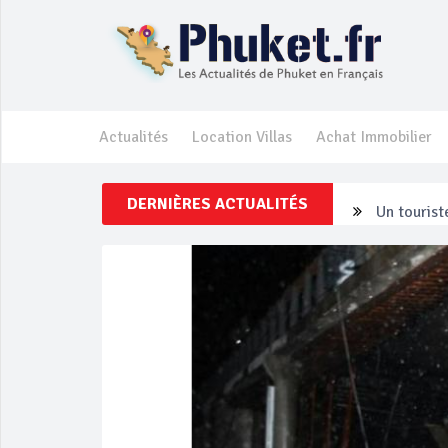
Actualités
Location Villas
Achat Immobilier
DERNIÈRES ACTUALITÉS
Un touriste
Phuket Per
‘Phuket Ey
Phuket aug
Campagne d