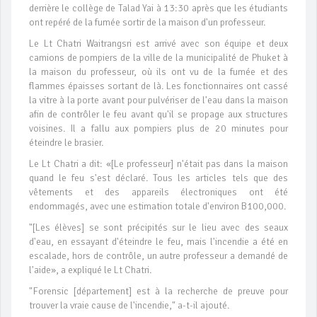
derrière le collège de Talad Yai à 13:30 après que les étudiants
ont repéré de la fumée sortir de la maison d'un professeur.
Le Lt Chatri Waitrangsri est arrivé avec son équipe et deux
camions de pompiers de la ville de la municipalité de Phuket à
la maison du professeur, où ils ont vu de la fumée et des
flammes épaisses sortant de là. Les fonctionnaires ont cassé
la vitre à la porte avant pour pulvériser de l'eau dans la maison
afin de contrôler le feu avant qu'il se propage aux structures
voisines. Il a fallu aux pompiers plus de 20 minutes pour
éteindre le brasier.
Le Lt Chatri a dit: «[Le professeur] n'était pas dans la maison
quand le feu s'est déclaré. Tous les articles tels que des
vêtements et des appareils électroniques ont été
endommagés, avec une estimation totale d'environ B100,000.
"[Les élèves] se sont précipités sur le lieu avec des seaux
d'eau, en essayant d'éteindre le feu, mais l'incendie a été en
escalade, hors de contrôle, un autre professeur a demandé de
l'aide», a expliqué le Lt Chatri.
"Forensic [département] est à la recherche de preuve pour
trouver la vraie cause de l'incendie," a-t-il ajouté.