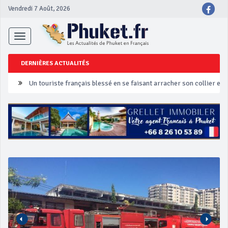
Vendredi 7 Août, 2026
Toggle
navigation
DERNIÈRES ACTUALITÉS
Un touriste français blessé en se faisant arracher son collier en 
Phuket Peranakan Festival
‘Phuket Eye’ assurera la sécurité pendant Songkran
Phuket augmente les prix des bateaux vers Koh Phi Phi et des ex
Campagne de sécurité routière ‘Seven Days of Danger’ de Songkr