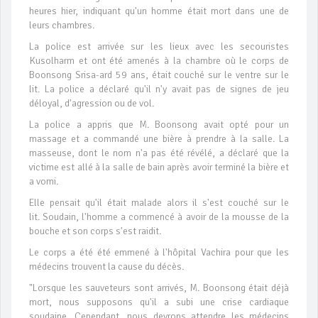
heures hier, indiquant qu'un homme était mort dans une de
leurs chambres.
La police est arrivée sur les lieux avec les secouristes
Kusolharm et ont été amenés à la chambre où le corps de
Boonsong Srisa-ard 59 ans, était couché sur le ventre sur le
lit. La police a déclaré qu'il n'y avait pas de signes de jeu
déloyal, d'agression ou de vol.
La police a appris que M. Boonsong avait opté pour un
massage et a commandé une bière à prendre à la salle. La
masseuse, dont le nom n'a pas été révélé, a déclaré que la
victime est allé à la salle de bain après avoir terminé la bière et
a vomi.
Elle pensait qu'il était malade alors il s'est couché sur le
lit. Soudain, l'homme a commencé à avoir de la mousse de la
bouche et son corps s'est raidit.
Le corps a été été emmené à l'hôpital Vachira pour que les
médecins trouvent la cause du décès.
"Lorsque les sauveteurs sont arrivés, M. Boonsong était déjà
mort, nous supposons qu'il a subi une crise cardiaque
soudaine. Cependant, nous devrons attendre les médecins