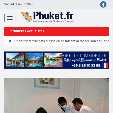
Samedi 8 Août, 2026
Toggle
navigation
DERNIÈRES ACTUALITÉS
Un touriste français blessé en se faisant arracher son collier en 
Phuket Peranakan Festival
‘Phuket Eye’ assurera la sécurité pendant Songkran
Phuket augmente les prix des bateaux vers Koh Phi Phi et des ex
Campagne de sécurité routière ‘Seven Days of Danger’ de Songkr