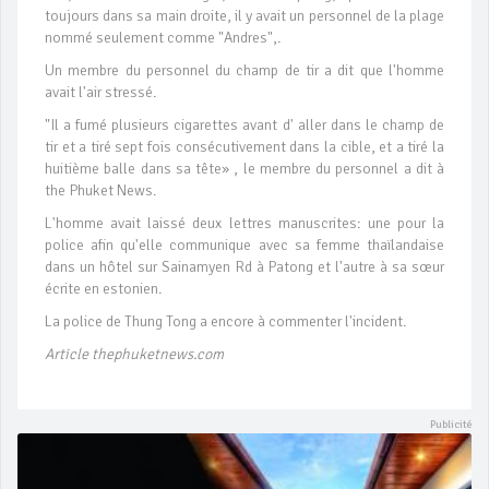
toujours dans sa main droite, il y avait un personnel de la plage
nommé seulement comme "Andres",.
Un membre du personnel du champ de tir a dit que l'homme
avait l'air stressé.
"Il a fumé plusieurs cigarettes avant d' aller dans le champ de
tir et a tiré sept fois consécutivement dans la cible, et a tiré la
huitième balle dans sa tête» , le membre du personnel a dit à
the Phuket News.
L'homme avait laissé deux lettres manuscrites: une pour la
police afin qu'elle communique avec sa femme thaïlandaise
dans un hôtel sur Sainamyen Rd à Patong et l'autre à sa sœur
écrite en estonien.
La police de Thung Tong a encore à commenter l'incident.
Article thephuketnews.com