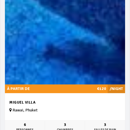
À PARTIR DE
€120
/NIGHT
MIGUEL VILLA
Rawai, Phuket
6
3
3
PERSONNES
CHAMBRES
SALLES DE BAIN