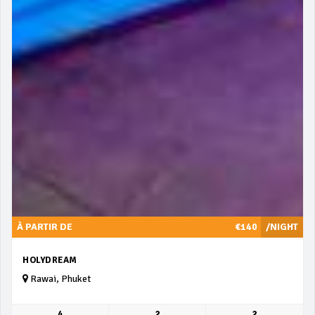
À PARTIR DE
€140
/NIGHT
HOLYDREAM
Rawai, Phuket
4
2
2