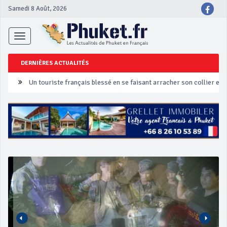
Samedi 8 Août, 2026
Toggle
navigation
DERNIÈRES ACTUALITÉS
Un touriste français blessé en se faisant arracher son collier en 
Phuket Peranakan Festival
‘Phuket Eye’ assurera la sécurité pendant Songkran
Phuket augmente les prix des bateaux vers Koh Phi Phi et des ex
Campagne de sécurité routière ‘Seven Days of Danger’ de Songkr