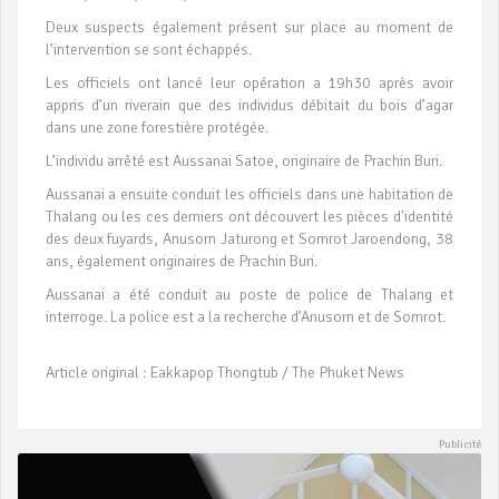
Deux suspects également présent sur place au moment de
l’intervention se sont échappés.
Les officiels ont lancé leur opération a 19h30 après avoir
appris d’un riverain que des individus débitait du bois d’agar
dans une zone forestière protégée.
L’individu arrêté est Aussanai Satoe, originaire de Prachin Buri.
Aussanai a ensuite conduit les officiels dans une habitation de
Thalang ou les ces derniers ont découvert les pièces d'identité
des deux fuyards, Anusorn Jaturong et Somrot Jaroendong, 38
ans, également originaires de Prachin Buri.
Aussanai a été conduit au poste de police de Thalang et
interroge. La police est a la recherche d’Anusorn et de Somrot.
Article original : Eakkapop Thongtub / The Phuket News