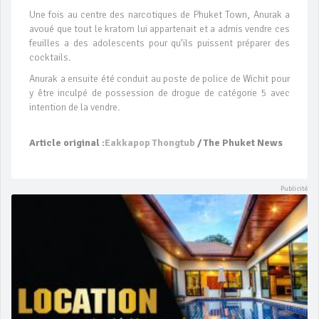
Une fois au centre des narcotiques de Phuket Town, Anurak a
avoué que tout le kratom lui appartenait et a admis vendre ces
feuilles a des adolescents pour qu’ils puissent préparer des
cocktails.
Anurak a ensuite été conduit au poste de police de Wichit pour
y être inculpé de possession de drogue de catégorie 5 avec
intention de la vendre.
Article original :
Eakkapop Thongtub
/ The Phuket News