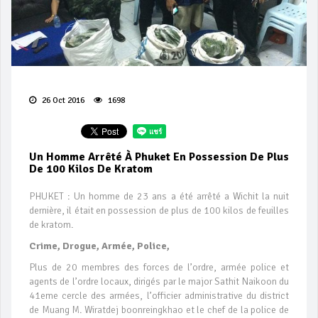
26 Oct 2016
1698
Un Homme Arrêté À Phuket En Possession De Plus
De 100 Kilos De Kratom
PHUKET : Un homme de 23 ans a été arrêté a Wichit la nuit
dernière, il était en possession de plus de 100 kilos de feuilles
de kratom.
Crime, Drogue, Armée, Police,
Plus de 20 membres des forces de l’ordre, armée police et
agents de l’ordre locaux, dirigés par le major Sathit Naikoon du
41eme cercle des armées, l’officier administrative du district
de Muang M. Wiratdej boonreingkhao et le chef de la police de