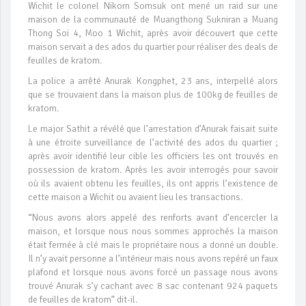
Wichit le colonel Nikorn Somsuk ont mené un raid sur une
maison de la communauté de Muangthong Sukniran a Muang
Thong Soi 4, Moo 1 Wichit, après avoir découvert que cette
maison servait a des ados du quartier pour réaliser des deals de
feuilles de kratom.
La police a arrêté Anurak Kongphet, 23 ans, interpellé alors
que se trouvaient dans la maison plus de 100kg de feuilles de
kratom.
Le major Sathit a révélé que l’arrestation d’Anurak faisait suite
à une étroite surveillance de l’activité des ados du quartier ;
après avoir identifié leur cible les officiers les ont trouvés en
possession de kratom. Après les avoir interrogés pour savoir
où ils avaient obtenu les feuilles, ils ont appris l’existence de
cette maison a Wichit ou avaient lieu les transactions.
“Nous avons alors appelé des renforts avant d’encercler la
maison, et lorsque nous nous sommes approchés la maison
était fermée à clé mais le propriétaire nous a donné un double.
Il n’y avait personne a l’intérieur mais nous avons repéré un faux
plafond et lorsque nous avons forcé un passage nous avons
trouvé Anurak s’y cachant avec 8 sac contenant 924 paquets
de feuilles de kratom” dit-il.