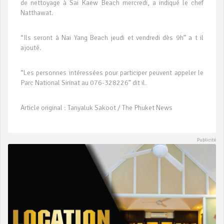
de nettoyage à Sai Kaew Beach mercredi, a indiqué le chef
Natthawat.
“Ils seront à Nai Yang Beach jeudi et vendredi dès 9h” a t il
ajouté.
“Les personnes intéressées pour participer peuvent appeler le
Parc National Sirinat au 076-328226” dit il.
Article original : Tanyaluk Sakoot / The Phuket News