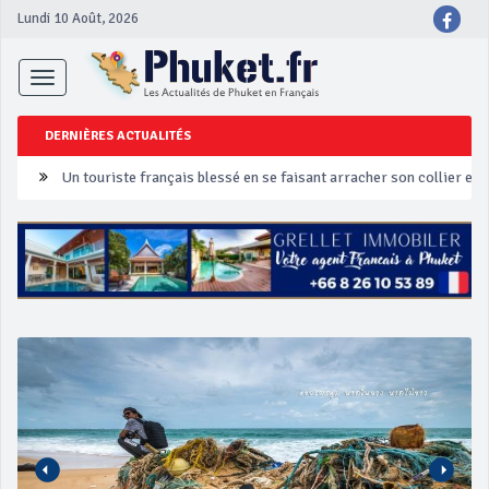
Lundi 10 Août, 2026
Toggle
navigation
DERNIÈRES ACTUALITÉS
Un touriste français blessé en se faisant arracher son collier en 
Phuket Peranakan Festival
‘Phuket Eye’ assurera la sécurité pendant Songkran
Phuket augmente les prix des bateaux vers Koh Phi Phi et des ex
Campagne de sécurité routière ‘Seven Days of Danger’ de Songkr