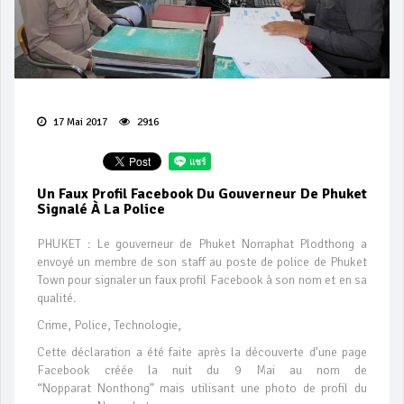
17 Mai 2017
2916
Un Faux Profil Facebook Du Gouverneur De Phuket
Signalé À La Police
PHUKET : Le gouverneur de Phuket Norraphat Plodthong a
envoyé un membre de son staff au poste de police de Phuket
Town pour signaler un faux profil Facebook à son nom et en sa
qualité.
Crime, Police, Technologie,
Cette déclaration a été faite après la découverte d’une page
Facebook créée la nuit du 9 Mai au nom de
“Nopparat Nonthong” mais utilisant une photo de profil du