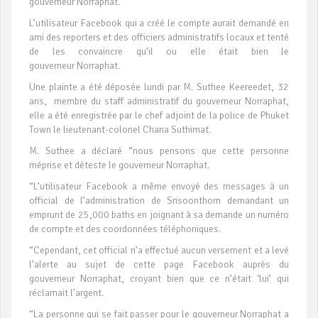
gouverneur Norraphat.
L’utilisateur Facebook qui a créé le compte aurait demandé en
ami des reporters et des officiers administratifs locaux et tenté
de les convaincre qu’il ou elle était bien le
gouverneur Norraphat.
Une plainte a été déposée lundi par M. Suthee Keereedet, 32
ans, membre du staff administratif du gouverneur Norraphat,
elle a été enregistrée par le chef adjoint de la police de Phuket
Town le lieutenant-colonel Chana Suthimat.
M. Suthee a déclaré “nous pensons que cette personne
méprise et déteste le gouverneur Norraphat.
“L’utilisateur Facebook a même envoyé des messages à un
official de l’administration de Srisoonthorn demandant un
emprunt de 25,000 baths en joignant à sa demande un numéro
de compte et des coordonnées téléphoniques.
“Cependant, cet official n’a effectué aucun versement et a levé
l’alerte au sujet de cette page Facebook auprès du
gouverneur Norraphat, croyant bien que ce n’était ‘lui’ qui
réclamait l’argent.
“La personne qui se fait passer pour le gouverneur Norraphat a