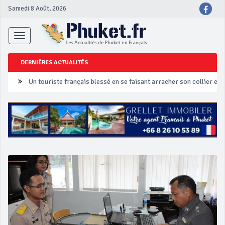
Samedi 8 Août, 2026
Toggle
navigation
DERNIÈRES ACTUALITÉS
Un touriste français blessé en se faisant arracher son collier en 
Phuket Peranakan Festival
‘Phuket Eye’ assurera la sécurité pendant Songkran
Phuket augmente les prix des bateaux vers Koh Phi Phi et des ex
Campagne de sécurité routière ‘Seven Days of Danger’ de Songkr