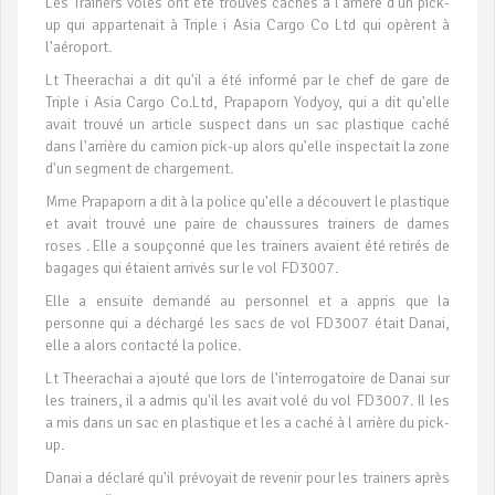
Les Trainers volés ont été trouvés cachés à l'arrière d'un pick-
up qui appartenait à Triple i Asia Cargo Co Ltd qui opèrent à
l'aéroport.
Lt Theerachai a dit qu'il a été informé par le chef de gare de
Triple i Asia Cargo Co.Ltd, Prapaporn Yodyoy, qui a dit qu'elle
avait trouvé un article suspect dans un sac plastique caché
dans l'arrière du camion pick-up alors qu'elle inspectait la zone
d'un segment de chargement.
Mme Prapaporn a dit à la police qu'elle a découvert le plastique
et avait trouvé une paire de chaussures trainers de dames
roses . Elle a soupçonné que les trainers avaient été retirés de
bagages qui étaient arrivés sur le vol FD3007.
Elle a ensuite demandé au personnel et a appris que la
personne qui a déchargé les sacs de vol FD3007 était Danai,
elle a alors contacté la police.
Lt Theerachai a ajouté que lors de l'interrogatoire de Danai sur
les trainers, il a admis qu'il les avait volé du vol FD3007. Il les
a mis dans un sac en plastique et les a caché à l arrière du pick-
up.
Danai a déclaré qu'il prévoyait de revenir pour les trainers après