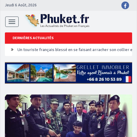
Jeudi 6 Août, 2026
Toggle
navigation
DERNIÈRES ACTUALITÉS
Un touriste français blessé en se faisant arracher son collier en 
Phuket Peranakan Festival
‘Phuket Eye’ assurera la sécurité pendant Songkran
Phuket augmente les prix des bateaux vers Koh Phi Phi et des ex
Campagne de sécurité routière ‘Seven Days of Danger’ de Songkr