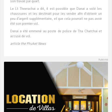
son travail par quart.
Le Lt Theerachai a dit, il est possible que Danai a volé les
chaussures et les destinait pour les vendre afin d'obtenir un
peu d'argent supplémentaire, et que cela pourrait ne pas avoir
été son premier vol.
Danai a été emmené au poste de police de Tha Chatchai et
accusé de vol.
article the Phuket News