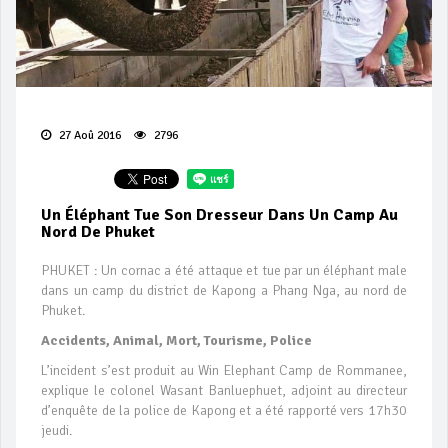
27 Aoû 2016
2796
Un Éléphant Tue Son Dresseur Dans Un Camp Au
Nord De Phuket
PHUKET : Un cornac a été attaque et tue par un éléphant male
dans un camp du district de Kapong a Phang Nga, au nord de
Phuket.
Accidents, Animal, Mort, Tourisme, Police
L’incident s’est produit au Win Elephant Camp de Rommanee,
explique le colonel Wasant Banluephuet, adjoint au directeur
d’enquête de la police de Kapong et a été rapporté vers 17h30
jeudi.