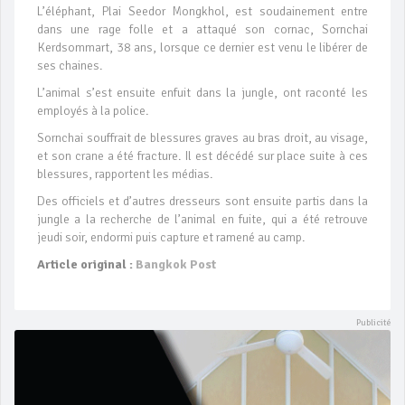
L’éléphant, Plai Seedor Mongkhol, est soudainement entre
dans une rage folle et a attaqué son cornac, Sornchai
Kerdsommart, 38 ans, lorsque ce dernier est venu le libérer de
ses chaines.
L’animal s’est ensuite enfuit dans la jungle, ont raconté les
employés à la police.
Sornchai souffrait de blessures graves au bras droit, au visage,
et son crane a été fracture. Il est décédé sur place suite à ces
blessures, rapportent les médias.
Des officiels et d’autres dresseurs sont ensuite partis dans la
jungle a la recherche de l’animal en fuite, qui a été retrouve
jeudi soir, endormi puis capture et ramené au camp.
Article original :
Bangkok Post