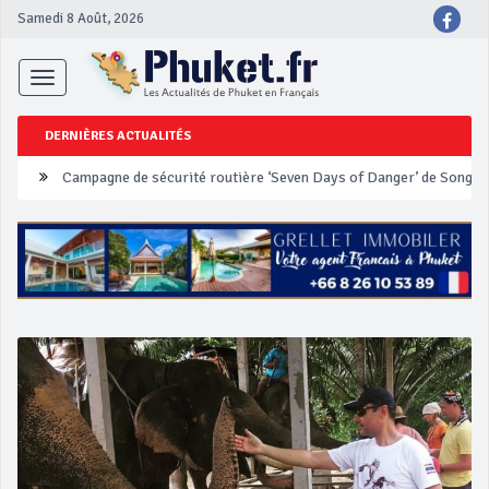
Samedi 8 Août, 2026
Toggle
navigation
DERNIÈRES ACTUALITÉS
Un touriste français blessé en se faisant arracher son collier en 
Phuket Peranakan Festival
‘Phuket Eye’ assurera la sécurité pendant Songkran
Phuket augmente les prix des bateaux vers Koh Phi Phi et des ex
Campagne de sécurité routière ‘Seven Days of Danger’ de Songkr