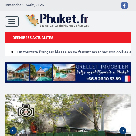
Dimanche 9 Août, 2026
Toggle
navigation
DERNIÈRES ACTUALITÉS
Un touriste français blessé en se faisant arracher son collier en 
Phuket Peranakan Festival
‘Phuket Eye’ assurera la sécurité pendant Songkran
Phuket augmente les prix des bateaux vers Koh Phi Phi et des ex
Campagne de sécurité routière ‘Seven Days of Danger’ de Songkr