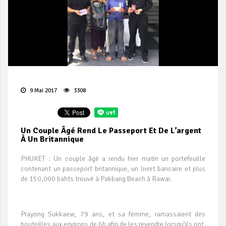
9 Mai 2017
3308
Un Couple Âgé Rend Le Passeport Et De L’argent
À Un Britannique
PHUKET : Un couple âgé a rendu hier matin un portefeuille
contenant un passeport britannique, un livret bancaire et plus
de 150,000 bahts trouvé à Pakbang Beach à Rawai.
Prayong Sukkaew, 79 ans, et sa femme, ramassaient des
bouteilles aux environs de 6h afin de les revendre lorsqu’ils ont