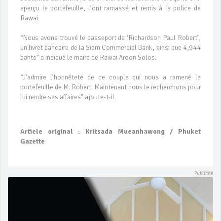
aperçu le portefeuille, l’ont ramassé et remis à la police de
Rawai.
“Nous avons trouvé le passeport de ‘Richardson Paul Robert’,
un livret bancaire de la Siam Commercial Bank, ainsi que 4,944
bahts” a indiqué le maire de Rawai Aroon Solos.
“J’admire l’honnêteté de ce couple qui nous a ramené le
portefeuille de M. Robert. Maintenant nous le recherchons pour
lui rendre ses affaires” ajoute-t-il.
Article original : Kritsada Mueanhawong / Phuket
Gazette