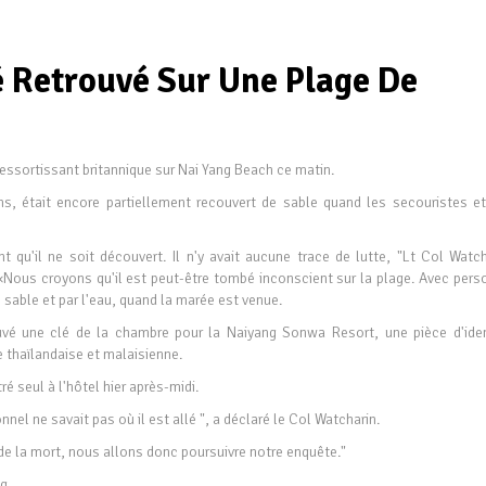
 Retrouvé Sur Une Plage De
ressortissant britannique sur Nai Yang Beach ce matin.
s, était encore partiellement recouvert de sable quand les secouristes et
 qu'il ne soit découvert. Il n'y avait aucune trace de lutte, "Lt Col Watch
 «Nous croyons qu'il est peut-être tombé inconscient sur ​​la plage. Avec per
de sable et par l'eau, quand la marée est venue.
ouvé une clé de la chambre pour la Naiyang Sonwa Resort, une pièce d'iden
e thaïlandaise et malaisienne.
ré seul à l'hôtel hier après-midi.
onnel ne savait pas où il est allé ", a déclaré le Col Watcharin.
de la mort, nous allons donc poursuivre notre enquête."
ng