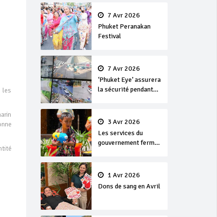
en or
7 Avr 2026
Phuket Peranakan
Festival
7 Avr 2026
‘Phuket Eye’ assurera
la sécurité pendant
 les
Songkran
arin
3 Avr 2026
sonne
Les services du
gouvernement fermés
tité
pour la Journée
Chakri Day et
Songkran
1 Avr 2026
Dons de sang en Avril