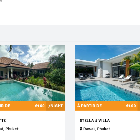
IR DE
€160
/NIGHT
À PARTIR DE
€100
TTE
STELLA 1 VILLA
i, Phuket
Rawai, Phuket