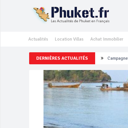
Actualités
Location Villas
Achat Immobilier
Campagne d
DERNIÈRES ACTUALITÉS
Un touriste
Phuket Per
‘Phuket Ey
Phuket aug