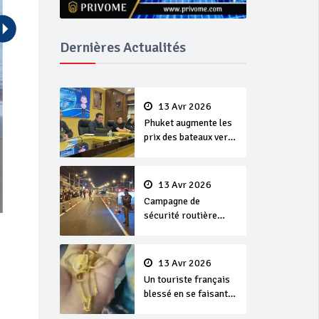
Dernières Actualités
13 Avr 2026
Phuket augmente les
prix des bateaux vers
Koh Phi Phi et des
excursions en mer
13 Avr 2026
Campagne de
sécurité routière
‘Seven Days of
Danger’ de Songkran
13 Avr 2026
Un touriste français
blessé en se faisant
arracher son collier