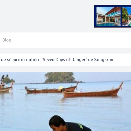
Blog
e sécurité routière ‘Seven Days of Danger’ de Songkran
 français blessé en se faisant arracher son collier en or
anakan Festival
e’ assurera la sécurité pendant Songkran
mente les prix des bateaux vers Koh Phi Phi et des excursions en 