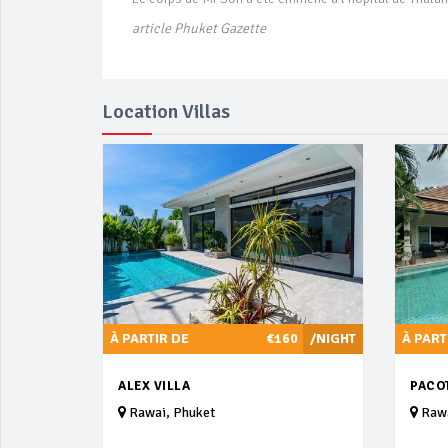
article Phuket Gazette
Location Villas
À PARTIR DE
€160
/NIGHT
À PART
ALEX VILLA
PACO
Rawai, Phuket
Rawa