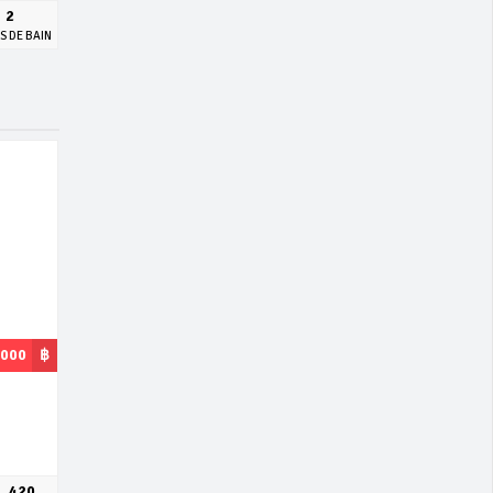
2
S DE BAIN
,000
฿
420