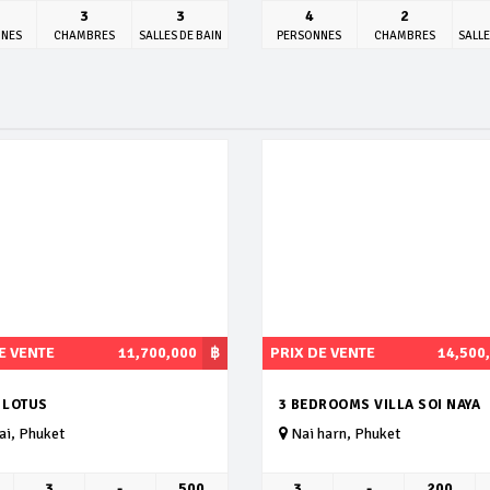
3
3
4
2
NNES
CHAMBRES
SALLES DE BAIN
PERSONNES
CHAMBRES
SALLE
E VENTE
11,700,000
฿
PRIX DE VENTE
14,500
 LOTUS
3 BEDROOMS VILLA SOI NAYA
i, Phuket
Nai harn, Phuket
3
-
500
3
-
200