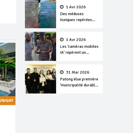
1 Avr 2026
Des méduses
toxiques repérées
dans les eaux de
Phuket
1 Avr 2026
Les ‘caméras mobiles
IA’ repèrent un
français en
dépassement de
séjour
31 Mar 2026
Patong élue première
‘municipalité durable’
de Thaïlande en 2025
/NIGHT