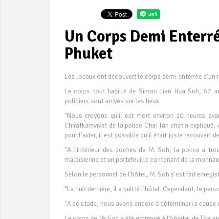
Un Corps Demi Enterré
Phuket
Les locaux ont découvert le corps semi-enterrée d'un 
Le corps tout habillé de Simon Lian Hua Soh, 67 an
policiers sont arrivés sur les lieux.
"Nous croyons qu'il est mort environ 10 heures avant
Chiratkarnvivat de la police Chai Tah chat a expliqué.
pour l'aider, il est possible qu'il était juste recouvert 
"A l'intérieur des poches de M. Soh, la police a tr
malaisienne et un portefeuille contenant de la monnai
Selon le personnel de l'hôtel, M. Soh s'est fait enregist
"La nuit dernière, il a quitté l'hôtel. Cependant, le pers
"A ce stade, nous avons encore à déterminer la cause 
Le corps de Mr Soh a été emmené à l'hôpital de Thala