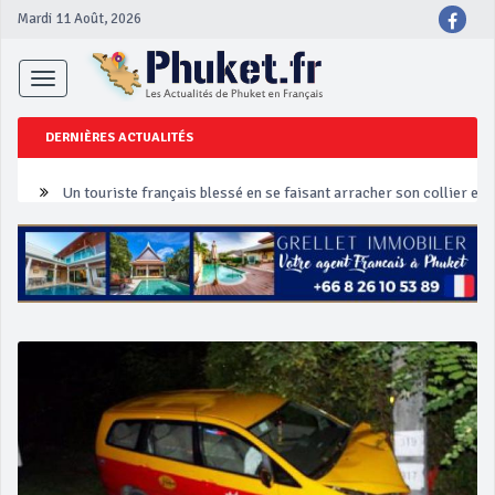
Mardi 11 Août, 2026
Toggle
navigation
DERNIÈRES ACTUALITÉS
Un touriste français blessé en se faisant arracher son collier en 
Phuket Peranakan Festival
‘Phuket Eye’ assurera la sécurité pendant Songkran
Phuket augmente les prix des bateaux vers Koh Phi Phi et des ex
Campagne de sécurité routière ‘Seven Days of Danger’ de Songkr