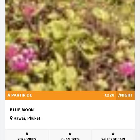
À PARTIR DE
€220
/NIGHT
BLUE MOON
Rawai, Phuket
8
4
4
PERSONNES
CHAMBRES
SALLES DE BAIN