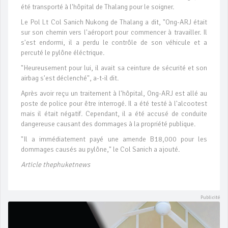
été transporté à l'hôpital de Thalang pour le soigner.
Le Pol Lt Col Sanich Nukong de Thalang a dit, "Ong-ARJ était
sur son chemin vers l'aéroport pour commencer à travailler. Il
s'est endormi, il a perdu le contrôle de son véhicule et a
percuté le pylône éléctrique.
"Heureusement pour lui, il avait sa ceinture de sécurité et son
airbag s'est déclenché", a-t-il dit.
Après avoir reçu un traitement à l'hôpital, Ong-ARJ est allé au
poste de police pour être interrogé. Il a été testé à l'alcootest
mais il était négatif. Cependant, il a été accusé de conduite
dangereuse causant des dommages à la propriété publique.
"Il a immédiatement payé une amende B18,000 pour les
dommages causés au pylône," le Col Sanich a ajouté.
Article thephuketnews