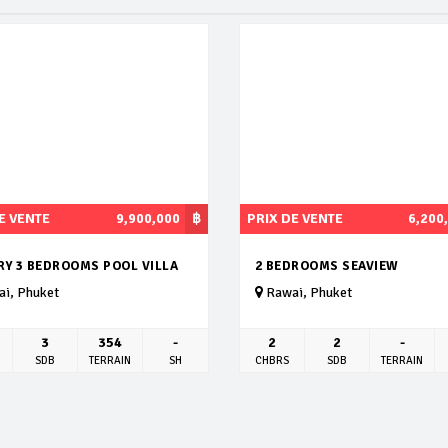
E VENTE
9,900,000
฿
PRIX DE VENTE
6,200
RY 3 BEDROOMS POOL VILLA
2 BEDROOMS SEAVIEW
i, Phuket
Rawai, Phuket
3
354
-
2
2
-
SDB
TERRAIN
SH
CHBRS
SDB
TERRAIN