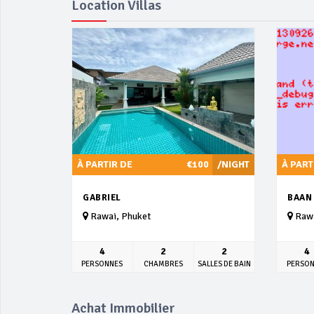
Location Villas
À PARTIR DE
€100
/NIGHT
À PART
GABRIEL
BAAN
Rawai, Phuket
Rawa
4
2
2
4
PERSONNES
CHAMBRES
SALLES DE BAIN
PERSO
Achat Immobilier