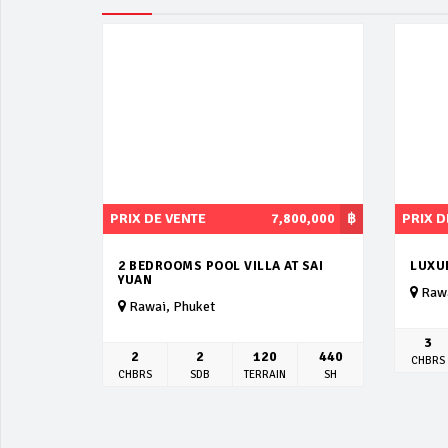
PRIX DE VENTE
7,800,000
฿
PRIX D
2 BEDROOMS POOL VILLA AT SAI
LUXU
YUAN
Rawa
Rawai, Phuket
3
2
2
120
440
CHBRS
CHBRS
SDB
TERRAIN
SH