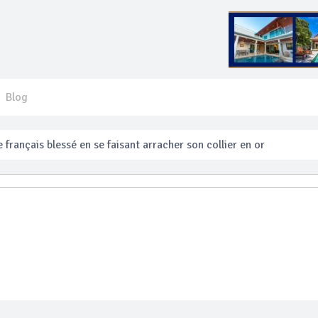
Blog
 français blessé en se faisant arracher son collier en or
anakan Festival
e’ assurera la sécurité pendant Songkran
mente les prix des bateaux vers Koh Phi Phi et des excursions en 
e sécurité routière ‘Seven Days of Danger’ de Songkran