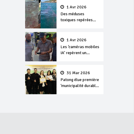
1 Avr 2026
Des méduses
toxiques repérées
dans les eaux de
Phuket
1 Avr 2026
Les ‘caméras mobiles
IA’ repèrent un
français en
dépassement de
séjour
31 Mar 2026
Patong élue première
‘municipalité durable’
de Thaïlande en 2025