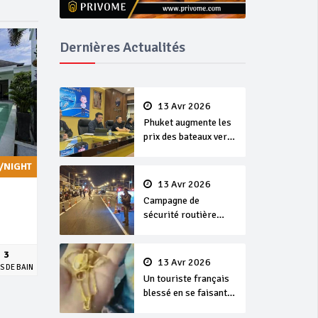
Dernières Actualités
13 Avr 2026
Phuket augmente les
prix des bateaux vers
Koh Phi Phi et des
excursions en mer
/NIGHT
13 Avr 2026
Campagne de
sécurité routière
‘Seven Days of
Danger’ de Songkran
3
13 Avr 2026
S DE BAIN
Un touriste français
blessé en se faisant
arracher son collier