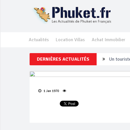
Actualités
Location Villas
Achat Immobilier
Un touriste
DERNIÈRES ACTUALITÉS
Phuket Per
‘Phuket Ey
Phuket aug
1 Jan 1970
Campagne d