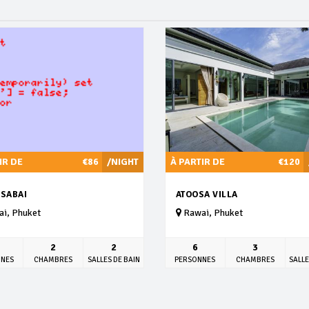
IR DE
€86
/NIGHT
À PARTIR DE
€120
 SABAI
ATOOSA VILLA
i, Phuket
Rawai, Phuket
2
2
6
3
NNES
CHAMBRES
SALLES DE BAIN
PERSONNES
CHAMBRES
SALLE