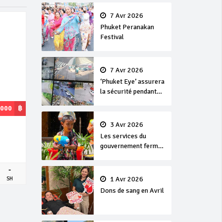
en or
7 Avr 2026
Phuket Peranakan
Festival
7 Avr 2026
‘Phuket Eye’ assurera
la sécurité pendant
Songkran
,000
฿
3 Avr 2026
Les services du
gouvernement fermés
pour la Journée
Chakri Day et
-
Songkran
1 Avr 2026
SH
Dons de sang en Avril