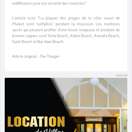
indifférence pour ma sécurité des touristes”
L’article écrit “La plupart des plages de la côte ouest de
Phuket sont ‘surfables’ pendant la mousson. Les meilleurs
spots qui peuvent profiter d’une houle orageuse et produire de
bonnes vagues sont Kata Beach, Kalim Beach, Kamala Beach,
Surin Beach et Nai Harn Beach.
Article original : The Thaiger