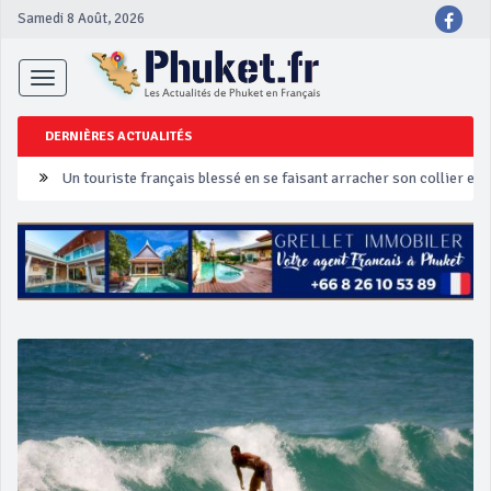
Samedi 8 Août, 2026
Toggle
navigation
DERNIÈRES ACTUALITÉS
Un touriste français blessé en se faisant arracher son collier en 
Phuket Peranakan Festival
‘Phuket Eye’ assurera la sécurité pendant Songkran
Phuket augmente les prix des bateaux vers Koh Phi Phi et des ex
Campagne de sécurité routière ‘Seven Days of Danger’ de Songkr