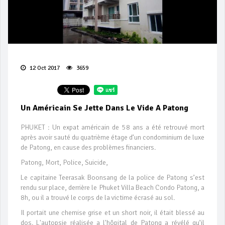
12 Oct 2017
3659
Un Américain Se Jette Dans Le Vide A Patong
PHUKET : Un expat américain de 58 ans a été retrouvé mort
après avoir sauté du quatrième étage d’un condominium de luxe
de Patong, en cause des problèmes financiers.
Patong, Mort, Police, Suicide,
Le capitaine Teerasak Boonsang de la police de Patong s’est
rendu sur place, derrière le Phuket Villa Beach Condo Patong, a
8h, ou il a trouvé le corps de la victime écrasé au sol.
Il portait une chemise grise et un short noir, il était blessé au
dos. L'autopsie réalisée a l'hôpital de Patong a révélé qu’il