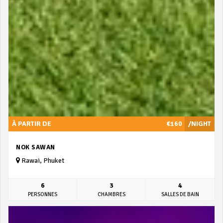
À PARTIR DE
€160
/NIGHT
NOK SAWAN
Rawai, Phuket
6
3
4
PERSONNES
CHAMBRES
SALLES DE BAIN