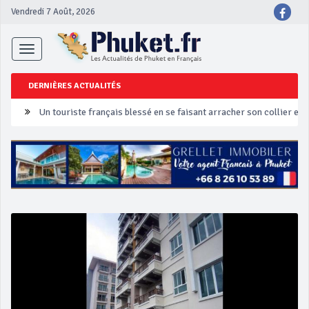
Vendredi 7 Août, 2026
Toggle
navigation
DERNIÈRES ACTUALITÉS
Un touriste français blessé en se faisant arracher son collier en 
Phuket Peranakan Festival
‘Phuket Eye’ assurera la sécurité pendant Songkran
Phuket augmente les prix des bateaux vers Koh Phi Phi et des ex
Campagne de sécurité routière ‘Seven Days of Danger’ de Songkr