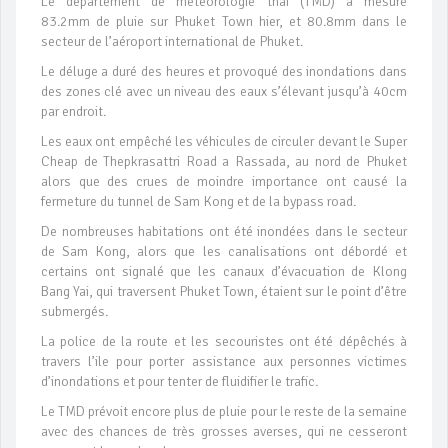
Le département de météorologie thaï (TMD) a mesuré
83.2mm de pluie sur Phuket Town hier, et 80.8mm dans le
secteur de l’aéroport international de Phuket.
Le déluge a duré des heures et provoqué des inondations dans
des zones clé avec un niveau des eaux s’élevant jusqu’à 40cm
par endroit.
Les eaux ont empêché les véhicules de circuler devant le Super
Cheap de Thepkrasattri Road a Rassada, au nord de Phuket
alors que des crues de moindre importance ont causé la
fermeture du tunnel de Sam Kong et de la bypass road.
De nombreuses habitations ont été inondées dans le secteur
de Sam Kong, alors que les canalisations ont débordé et
certains ont signalé que les canaux d’évacuation de Klong
Bang Yai, qui traversent Phuket Town, étaient sur le point d’être
submergés.
La police de la route et les secouristes ont été dépêchés à
travers l’ile pour porter assistance aux personnes victimes
d’inondations et pour tenter de fluidifier le trafic.
Le TMD prévoit encore plus de pluie pour le reste de la semaine
avec des chances de très grosses averses, qui ne cesseront