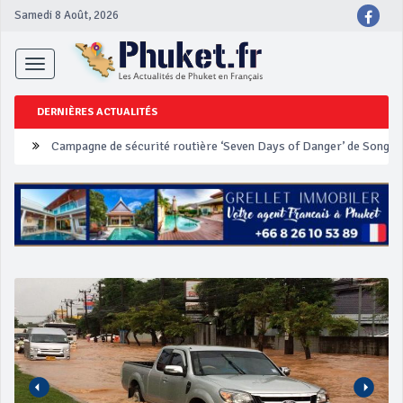
Samedi 8 Août, 2026
Toggle
navigation
DERNIÈRES ACTUALITÉS
Un touriste français blessé en se faisant arracher son collier en 
Phuket Peranakan Festival
‘Phuket Eye’ assurera la sécurité pendant Songkran
Phuket augmente les prix des bateaux vers Koh Phi Phi et des ex
Campagne de sécurité routière ‘Seven Days of Danger’ de Songkr