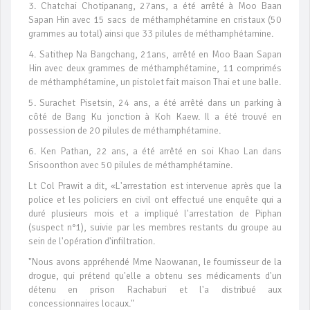
3. Chatchai Chotipanang, 27ans, a été arrêté à Moo Baan
Sapan Hin avec 15 sacs de méthamphétamine en cristaux (50
grammes au total) ainsi que 33 pilules de méthamphétamine.
4. Satithep Na Bangchang, 21ans, arrêté en Moo Baan Sapan
Hin avec deux grammes de méthamphétamine, 11 comprimés
de méthamphétamine, un pistolet fait maison Thai et une balle.
5. Surachet Pisetsin, 24 ans, a été arrêté dans un parking à
côté de Bang Ku jonction à Koh Kaew. Il a été trouvé en
possession de 20 pilules de méthamphétamine.
6. Ken Pathan, 22 ans, a été arrêté en soi Khao Lan dans
Srisoonthon avec 50 pilules de méthamphétamine.
Lt Col Prawit a dit, «L'arrestation est intervenue après que la
police et les policiers en civil ont effectué une enquête qui a
duré plusieurs mois et a impliqué l'arrestation de Piphan
(suspect n°1), suivie par les membres restants du groupe au
sein de l'opération d'infiltration.
"Nous avons appréhendé Mme Naowanan, le fournisseur de la
drogue, qui prétend qu'elle a obtenu ses médicaments d'un
détenu en prison Rachaburi et l'a distribué aux
concessionnaires locaux."