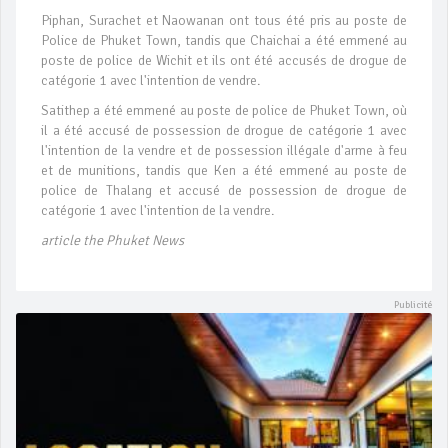
Piphan, Surachet et Naowanan ont tous été pris au poste de
Police de Phuket Town, tandis que Chaichai a été emmené au
poste de police de Wichit et ils ont été accusés de drogue de
catégorie 1 avec l'intention de vendre.
Satithep a été emmené au poste de police de Phuket Town, où
il a été accusé de possession de drogue de catégorie 1 avec
l'intention de la vendre et de possession illégale d'arme à feu
et de munitions, tandis que Ken a été emmené au poste de
police de Thalang et accusé de possession de drogue de
catégorie 1 avec l'intention de la vendre.
article the Phuket News