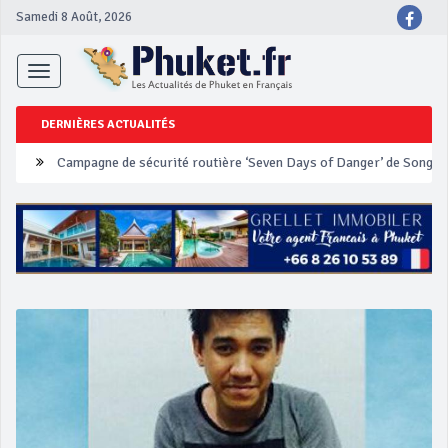
Samedi 8 Août, 2026
Toggle
navigation
DERNIÈRES ACTUALITÉS
Un touriste français blessé en se faisant arracher son collier en 
Phuket Peranakan Festival
‘Phuket Eye’ assurera la sécurité pendant Songkran
Phuket augmente les prix des bateaux vers Koh Phi Phi et des ex
Campagne de sécurité routière ‘Seven Days of Danger’ de Songkr