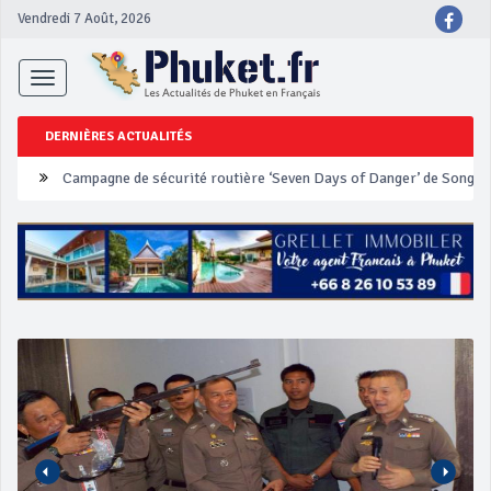
Vendredi 7 Août, 2026
Toggle
navigation
DERNIÈRES ACTUALITÉS
Un touriste français blessé en se faisant arracher son collier en 
Phuket Peranakan Festival
‘Phuket Eye’ assurera la sécurité pendant Songkran
Phuket augmente les prix des bateaux vers Koh Phi Phi et des ex
Campagne de sécurité routière ‘Seven Days of Danger’ de Songkr