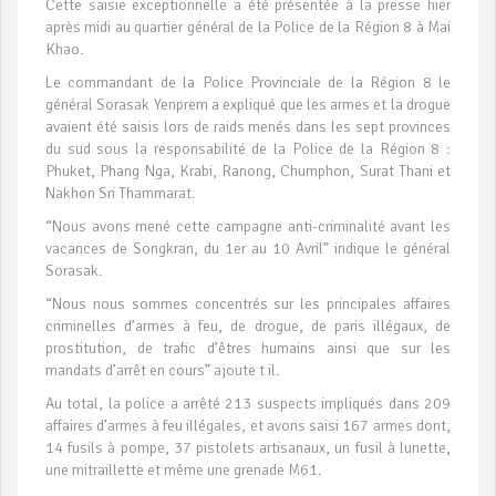
Cette saisie exceptionnelle a été présentée à la presse hier
après midi au quartier général de la Police de la Région 8 à Mai
Khao.
Le commandant de la Police Provinciale de la Région 8 le
général Sorasak Yenprem a expliqué que les armes et la drogue
avaient été saisis lors de raids menés dans les sept provinces
du sud sous la responsabilité de la Police de la Région 8 :
Phuket, Phang Nga, Krabi, Ranong, Chumphon, Surat Thani et
Nakhon Sri Thammarat.
“Nous avons mené cette campagne anti-criminalité avant les
vacances de Songkran, du 1er au 10 Avril” indique le général
Sorasak.
“Nous nous sommes concentrés sur les principales affaires
criminelles d’armes à feu, de drogue, de paris illégaux, de
prostitution, de trafic d’êtres humains ainsi que sur les
mandats d’arrêt en cours” ajoute t il.
Au total, la police a arrêté 213 suspects impliqués dans 209
affaires d’armes à feu illégales, et avons saisi 167 armes dont,
14 fusils à pompe, 37 pistolets artisanaux, un fusil à lunette,
une mitraillette et même une grenade M61.