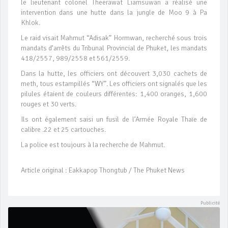
le lieutenant colonel Theerawat Liamsuwan a réalisé une
intervention dans une hutte dans la jungle de Moo 9 à Pa
Khlok.
Le raid visait Mahmut “Adisak” Hormwan, recherché sous trois
mandats d’arrêts du Tribunal Provincial de Phuket, les mandats
418/2557, 989/2558 et 561/2559.
Dans la hutte, les officiers ont découvert 3,030 cachets de
meth, tous estampillés “WY”. Les officiers ont signalés que les
pilules étaient de couleurs différentes: 1,400 oranges, 1,600
rouges et 30 verts.
Ils ont également saisi un fusil de l’Armée Royale Thaïe de
calibre .22 et 25 cartouches.
La police est toujours à la recherche de Mahmut.
Article original : Eakkapop Thongtub / The Phuket News