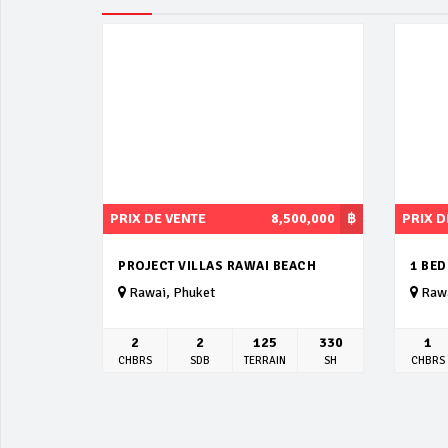
PRIX DE VENTE
8,500,000
฿
PRIX D
PROJECT VILLAS RAWAI BEACH
1 BE
Rawai, Phuket
Rawa
2
2
125
330
1
CHBRS
SDB
TERRAIN
SH
CHBRS