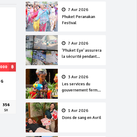
en or
7 Avr 2026
Phuket Peranakan
Festival
7 Avr 2026
‘Phuket Eye’ assurera
la sécurité pendant
Songkran
,000
฿
3 Avr 2026
NG
Les services du
gouvernement fermés
pour la Journée
Chakri Day et
356
Songkran
1 Avr 2026
SH
Dons de sang en Avril