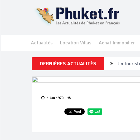
Actualités
Location Villas
Achat Immobilier
DERNIÈRES ACTUALITÉS
Un touriste
Phuket Per
‘Phuket Ey
1 Jan 1970
Phuket aug
Campagne d