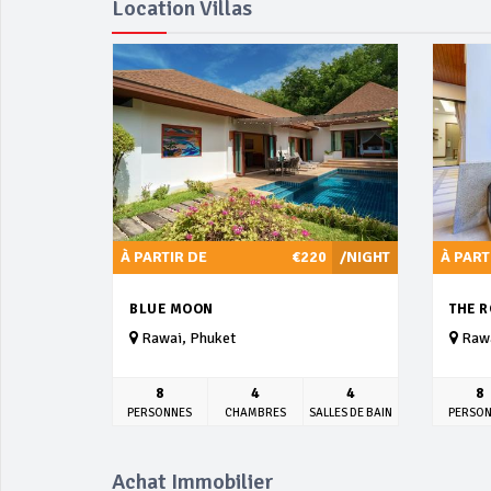
Location Villas
À PARTIR DE
€220
/NIGHT
À PART
BLUE MOON
THE 
Rawai, Phuket
Rawa
8
4
4
8
PERSONNES
CHAMBRES
SALLES DE BAIN
PERSO
Achat Immobilier