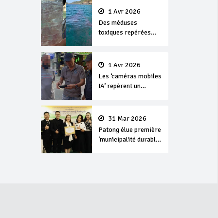
1 Avr 2026
Des méduses
toxiques repérées
dans les eaux de
Phuket
1 Avr 2026
Les ‘caméras mobiles
IA’ repèrent un
français en
dépassement de
séjour
31 Mar 2026
Patong élue première
‘municipalité durable’
de Thaïlande en 2025