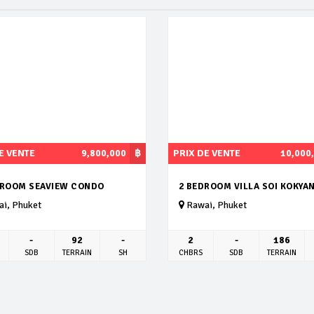
E VENTE
9,800,000
฿
PRIX DE VENTE
10,000
DROOM SEAVIEW CONDO
2 BEDROOM VILLA SOI KOKYA
i, Phuket
Rawai, Phuket
-
92
-
2
-
186
SDB
TERRAIN
SH
CHBRS
SDB
TERRAIN