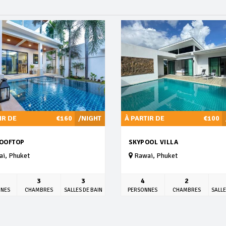
IR DE
€160
/NIGHT
À PARTIR DE
€100
ROOFTOP
SKYPOOL VILLA
i, Phuket
Rawai, Phuket
3
3
4
2
NNES
CHAMBRES
SALLES DE BAIN
PERSONNES
CHAMBRES
SALLE