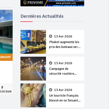
Dernières Actualités
13 Avr 2026
Phuket augmente les
prix des bateaux vers
Koh Phi Phi et des
excursions en mer
/NIGHT
13 Avr 2026
Campagne de
sécurité routière
‘Seven Days of
Danger’ de Songkran
2
13 Avr 2026
S DE BAIN
Un touriste français
blessé en se faisant
arracher son collier