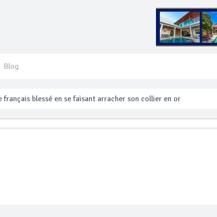
Blog
 français blessé en se faisant arracher son collier en or
anakan Festival
e’ assurera la sécurité pendant Songkran
mente les prix des bateaux vers Koh Phi Phi et des excursions en 
e sécurité routière ‘Seven Days of Danger’ de Songkran