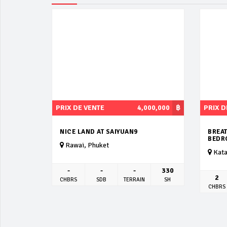
PRIX DE VENTE
4,000,000
฿
PRIX D
NICE LAND AT SAIYUAN9
BREAT
BEDR
Rawai, Phuket
Kata
-
-
-
330
2
CHBRS
SDB
TERRAIN
SH
CHBRS