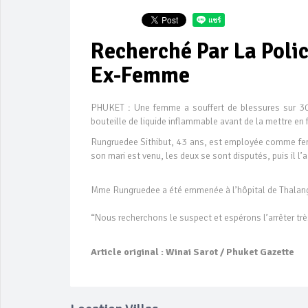
Recherché Par La Polic
Ex-Femme
PHUKET : Une femme a souffert de blessures sur 30%
bouteille de liquide inflammable avant de la mettre en 
Rungruedee Sithibut, 43 ans, est employée comme fem
son mari est venu, les deux se sont disputés, puis il l’a
Mme Rungruedee a été emmenée à l’hôpital de Thalang 
“Nous recherchons le suspect et espérons l’arrêter trè
Article original : Winai Sarot / Phuket Gazette