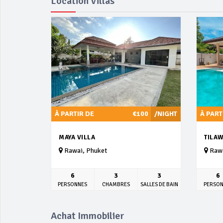
Location Villas
À PARTIR DE
€100
/NIGHT
À PART
MAYA VILLA
TILAW
Rawai, Phuket
Rawa
6
3
3
6
PERSONNES
CHAMBRES
SALLES DE BAIN
PERSO
Achat Immobilier