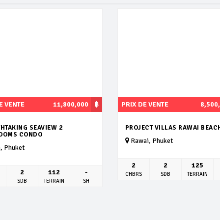
E VENTE
11,800,000
฿
PRIX DE VENTE
8,500
HTAKING SEAVIEW 2
PROJECT VILLAS RAWAI BEAC
OOMS CONDO
Rawai, Phuket
, Phuket
2
2
125
2
112
-
CHBRS
SDB
TERRAIN
SDB
TERRAIN
SH