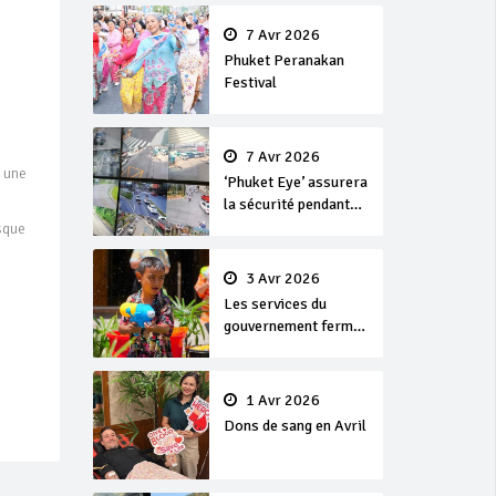
en or
7 Avr 2026
Phuket Peranakan
Festival
7 Avr 2026
 une
‘Phuket Eye’ assurera
la sécurité pendant
Songkran
sque
3 Avr 2026
Les services du
gouvernement fermés
pour la Journée
Chakri Day et
Songkran
1 Avr 2026
Dons de sang en Avril