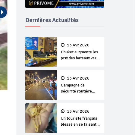
Dernières Actualités
13 Avr 2026
Phuket augmente les
prix des bateaux vers
Koh Phi Phi et des
excursions en mer
13 Avr 2026
Campagne de
sécurité routière
‘Seven Days of
Danger’ de Songkran
13 Avr 2026
Un touriste français
blessé en se faisant
arracher son collier