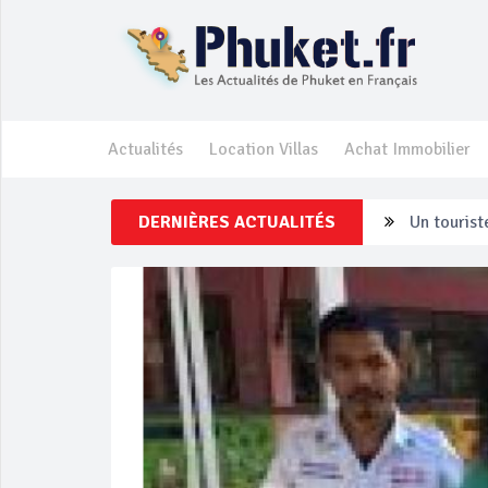
Actualités
Location Villas
Achat Immobilier
DERNIÈRES ACTUALITÉS
Un touriste
Phuket Per
‘Phuket Ey
Phuket aug
Campagne d