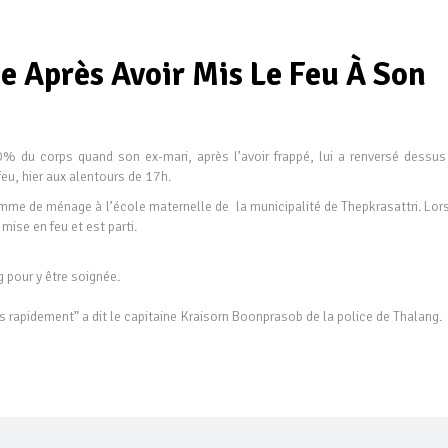
e Après Avoir Mis Le Feu À Son
 du corps quand son ex-mari, après l’avoir frappé, lui a renversé dessus
feu, hier aux alentours de 17h.
me de ménage à l’école maternelle de la municipalité de Thepkrasattri. Lor
 mise en feu et est parti.
pour y être soignée.
s rapidement” a dit le capitaine Kraisorn Boonprasob de la police de Thalang.