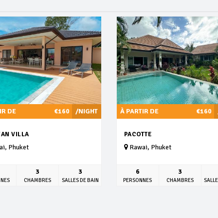
IR DE
€160
/NIGHT
À PARTIR DE
€160
AN VILLA
PACOTTE
i, Phuket
Rawai, Phuket
3
3
6
3
NNES
CHAMBRES
SALLES DE BAIN
PERSONNES
CHAMBRES
SALLE