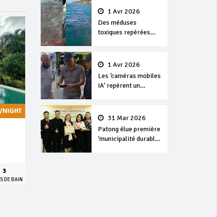
1 Avr 2026
Des méduses
toxiques repérées
dans les eaux de
Phuket
1 Avr 2026
Les ‘caméras mobiles
IA’ repèrent un
français en
dépassement de
/NIGHT
séjour
31 Mar 2026
Patong élue première
‘municipalité durable’
de Thaïlande en 2025
3
S DE BAIN