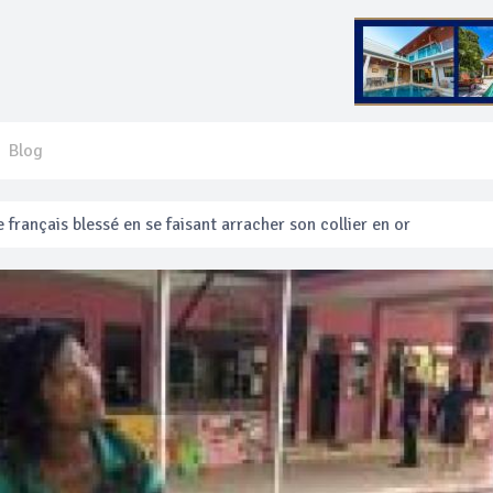
Blog
 français blessé en se faisant arracher son collier en or
anakan Festival
e’ assurera la sécurité pendant Songkran
mente les prix des bateaux vers Koh Phi Phi et des excursions en 
e sécurité routière ‘Seven Days of Danger’ de Songkran