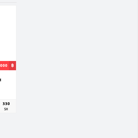
,000
฿
H
330
SH