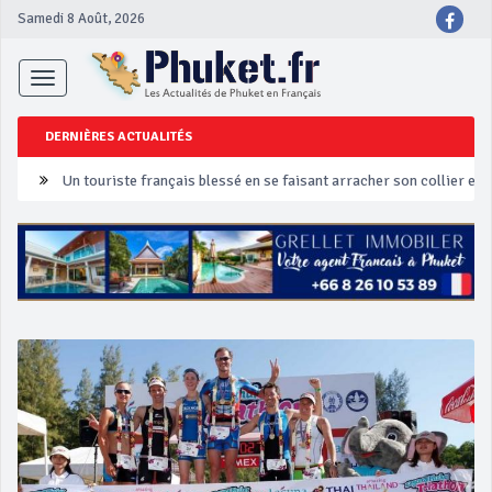
Samedi 8 Août, 2026
Toggle
navigation
DERNIÈRES ACTUALITÉS
Un touriste français blessé en se faisant arracher son collier en 
Phuket Peranakan Festival
‘Phuket Eye’ assurera la sécurité pendant Songkran
Phuket augmente les prix des bateaux vers Koh Phi Phi et des ex
Campagne de sécurité routière ‘Seven Days of Danger’ de Songkr