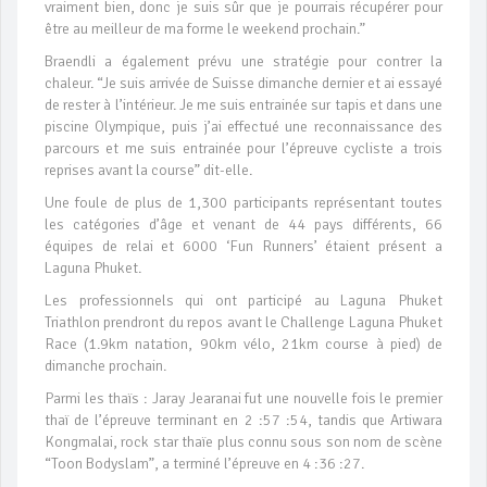
vraiment bien, donc je suis sûr que je pourrais récupérer pour
être au meilleur de ma forme le weekend prochain.”
Braendli a également prévu une stratégie pour contrer la
chaleur. “Je suis arrivée de Suisse dimanche dernier et ai essayé
de rester à l’intérieur. Je me suis entrainée sur tapis et dans une
piscine Olympique, puis j’ai effectué une reconnaissance des
parcours et me suis entrainée pour l’épreuve cycliste a trois
reprises avant la course” dit-elle.
Une foule de plus de 1,300 participants représentant toutes
les catégories d’âge et venant de 44 pays différents, 66
équipes de relai et 6000 ‘Fun Runners’ étaient présent a
Laguna Phuket.
Les professionnels qui ont participé au Laguna Phuket
Triathlon prendront du repos avant le Challenge Laguna Phuket
Race (1.9km natation, 90km vélo, 21km course à pied) de
dimanche prochain.
Parmi les thaïs : Jaray Jearanai fut une nouvelle fois le premier
thaï de l’épreuve terminant en 2 :57 :54, tandis que Artiwara
Kongmalai, rock star thaïe plus connu sous son nom de scène
“Toon Bodyslam”, a terminé l’épreuve en 4 :36 :27.