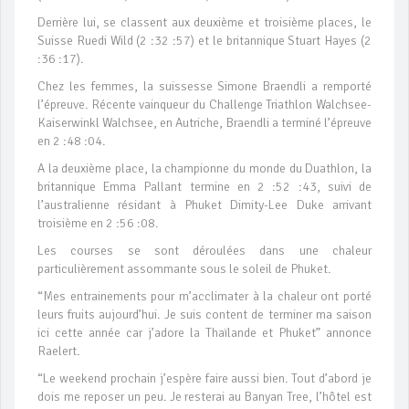
Derrière lui, se classent aux deuxième et troisième places, le
Suisse Ruedi Wild (2 :32 :57) et le britannique Stuart Hayes (2
:36 :17).
Chez les femmes, la suissesse Simone Braendli a remporté
l’épreuve. Récente vainqueur du Challenge Triathlon Walchsee-
Kaiserwinkl Walchsee, en Autriche, Braendli a terminé l’épreuve
en 2 :48 :04.
A la deuxième place, la championne du monde du Duathlon, la
britannique Emma Pallant termine en 2 :52 :43, suivi de
l’australienne résidant à Phuket Dimity-Lee Duke arrivant
troisième en 2 :56 :08.
Les courses se sont déroulées dans une chaleur
particulièrement assommante sous le soleil de Phuket.
“Mes entrainements pour m’acclimater à la chaleur ont porté
leurs fruits aujourd’hui. Je suis content de terminer ma saison
ici cette année car j’adore la Thaïlande et Phuket” annonce
Raelert.
“Le weekend prochain j’espère faire aussi bien. Tout d’abord je
dois me reposer un peu. Je resterai au Banyan Tree, l’hôtel est