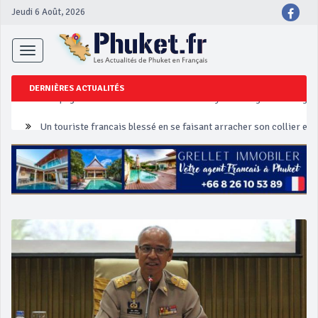
Jeudi 6 Août, 2026
Toggle
navigation
DERNIÈRES ACTUALITÉS
Un touriste français blessé en se faisant arracher son collier en 
Phuket Peranakan Festival
‘Phuket Eye’ assurera la sécurité pendant Songkran
Phuket augmente les prix des bateaux vers Koh Phi Phi et des ex
Campagne de sécurité routière ‘Seven Days of Danger’ de Songkr