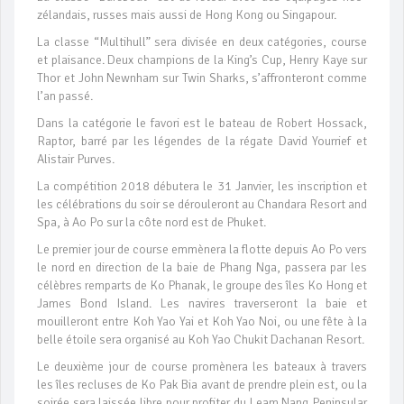
zélandais, russes mais aussi de Hong Kong ou Singapour.
La classe “Multihull” sera divisée en deux catégories, course
et plaisance. Deux champions de la King’s Cup, Henry Kaye sur
Thor et John Newnham sur Twin Sharks, s’affronteront comme
l’an passé.
Dans la catégorie le favori est le bateau de Robert Hossack,
Raptor, barré par les légendes de la régate David Yourrief et
Alistair Purves.
La compétition 2018 débutera le 31 Janvier, les inscription et
les célébrations du soir se dérouleront au Chandara Resort and
Spa, à Ao Po sur la côte nord est de Phuket.
Le premier jour de course emmènera la flotte depuis Ao Po vers
le nord en direction de la baie de Phang Nga, passera par les
célèbres remparts de Ko Phanak, le groupe des îles Ko Hong et
James Bond Island. Les navires traverseront la baie et
mouilleront entre Koh Yao Yai et Koh Yao Noi, ou une fête à la
belle étoile sera organisé au Koh Yao Chukit Dachanan Resort.
Le deuxième jour de course promènera les bateaux à travers
les îles recluses de Ko Pak Bia avant de prendre plein est, ou la
soirée sera laissée libre pour profiter du Leam Nang Peninsular