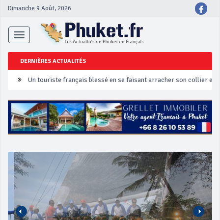
Dimanche 9 Août, 2026
Toggle
navigation
DERNIÈRES ACTUALITÉS
Un touriste français blessé en se faisant arracher son collier en 
Phuket Peranakan Festival
‘Phuket Eye’ assurera la sécurité pendant Songkran
Phuket augmente les prix des bateaux vers Koh Phi Phi et des ex
Campagne de sécurité routière ‘Seven Days of Danger’ de Songkr