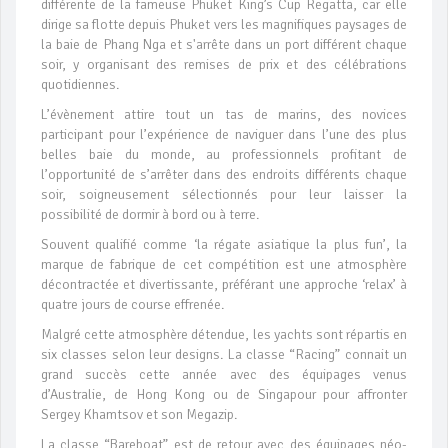
différente de la fameuse Phuket King’s Cup Regatta, car elle
dirige sa flotte depuis Phuket vers les magnifiques paysages de
la baie de Phang Nga et s'arrête dans un port différent chaque
soir, y organisant des remises de prix et des célébrations
quotidiennes.
L’évènement attire tout un tas de marins, des novices
participant pour l’expérience de naviguer dans l’une des plus
belles baie du monde, au professionnels profitant de
l’opportunité de s’arrêter dans des endroits différents chaque
soir, soigneusement sélectionnés pour leur laisser la
possibilité de dormir à bord ou à terre.
Souvent qualifié comme ‘la régate asiatique la plus fun’, la
marque de fabrique de cet compétition est une atmosphère
décontractée et divertissante, préférant une approche ‘relax’ à
quatre jours de course effrenée.
Malgré cette atmosphère détendue, les yachts sont répartis en
six classes selon leur designs. La classe “Racing” connait un
grand succès cette année avec des équipages venus
d’Australie, de Hong Kong ou de Singapour pour affronter
Sergey Khamtsov et son Megazip.
La classe “Bareboat” est de retour avec des équipages néo-