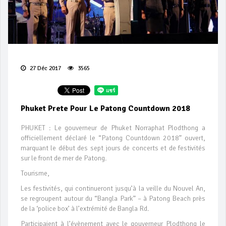
27 Déc 2017
3565
Phuket Prete Pour Le Patong Countdown 2018
PHUKET : Le gouverneur de Phuket Norraphat Plodthong a
officiellement déclaré le “Patong Countdown 2018” ouvert,
marquant le début des sept jours de concerts et de festivités
sur le front de mer de Patong.
Tourisme,
Les festivités, qui continueront jusqu’à la veille du Nouvel An,
se regroupent autour du “Bangla Park” – à Patong Beach près
de la ‘police box’ à l’extrémité de Bangla Rd.
Participaient à l’évènement avec le gouverneur Plodthong le