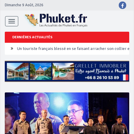
Dimanche 9 Août, 2026
Toggle
navigation
DERNIÈRES ACTUALITÉS
Un touriste français blessé en se faisant arracher son collier en 
Phuket Peranakan Festival
‘Phuket Eye’ assurera la sécurité pendant Songkran
Phuket augmente les prix des bateaux vers Koh Phi Phi et des ex
Campagne de sécurité routière ‘Seven Days of Danger’ de Songkr