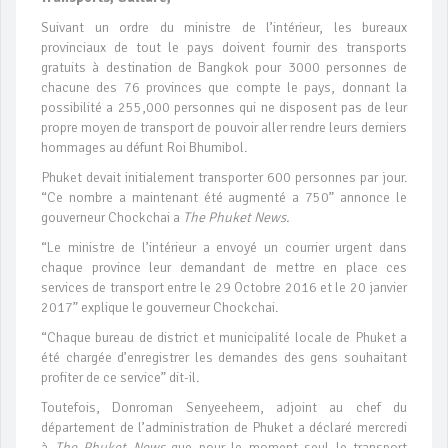
Suivant un ordre du ministre de l’intérieur, les bureaux
provinciaux de tout le pays doivent fournir des transports
gratuits à destination de Bangkok pour 3000 personnes de
chacune des 76 provinces que compte le pays, donnant la
possibilité a 255,000 personnes qui ne disposent pas de leur
propre moyen de transport de pouvoir aller rendre leurs derniers
hommages au défunt Roi Bhumibol.
Phuket devait initialement transporter 600 personnes par jour.
“Ce nombre a maintenant été augmenté a 750” annonce le
gouverneur Chockchai a
The Phuket News.
“Le ministre de l’intérieur a envoyé un courrier urgent dans
chaque province leur demandant de mettre en place ces
services de transport entre le 29 Octobre 2016 et le 20 janvier
2017” explique le gouverneur Chockchai.
“Chaque bureau de district et municipalité locale de Phuket a
été chargée d’enregistrer les demandes des gens souhaitant
profiter de ce service” dit-il.
Toutefois, Donroman Senyeeheem, adjoint au chef du
département de l’administration de Phuket a déclaré mercredi
à
The Phuket News
que pour le moment seul le transport