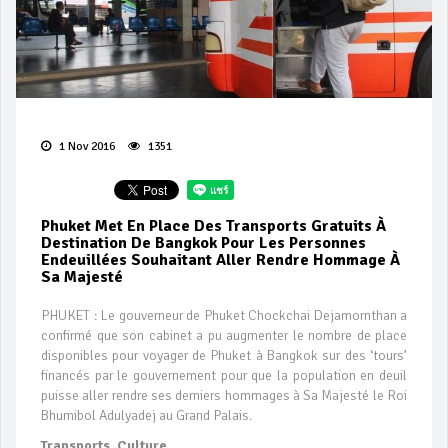
1 Nov 2016
1351
Phuket Met En Place Des Transports Gratuits À
Destination De Bangkok Pour Les Personnes
Endeuillées Souhaitant Aller Rendre Hommage À
Sa Majesté
PHUKET : Le gouverneur de Phuket Chockchai Dejamornthan a
confirmé que son cabinet a pu augmenter le nombre de place
disponibles pour voyager de Phuket à Bangkok sur des ‘tours’
financés par le gouvernement pour que la population en deuil
puisse aller rendre ses derniers hommages à Sa Majesté le Roi
Bhumibol Adulyadej au Grand Palais.
Transports, Culture,