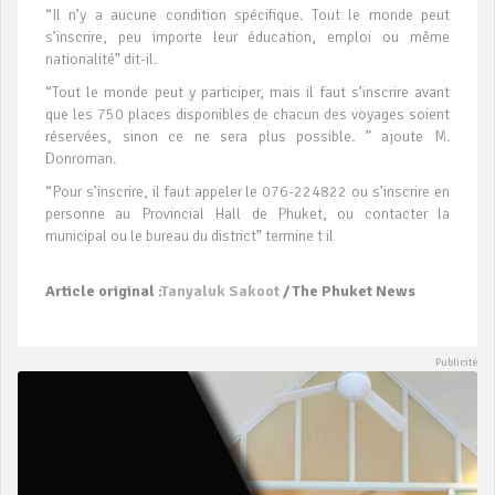
“Il n’y a aucune condition spécifique. Tout le monde peut
s’inscrire, peu importe leur éducation, emploi ou même
nationalité” dit-il.
“Tout le monde peut y participer, mais il faut s’inscrire avant
que les 750 places disponibles de chacun des voyages soient
réservées, sinon ce ne sera plus possible. ” ajoute M.
Donroman.
“Pour s’inscrire, il faut appeler le 076-224822 ou s’inscrire en
personne au Provincial Hall de Phuket, ou contacter la
municipal ou le bureau du district” termine t il
Article original :
Tanyaluk Sakoot
/ The Phuket News