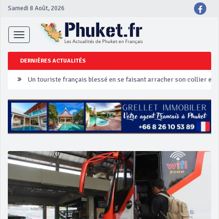
Samedi 8 Août, 2026
Toggle
navigation
DERNIÈRES ACTUALITÉS
Un touriste français blessé en se faisant arracher son collier en 
Phuket Peranakan Festival
‘Phuket Eye’ assurera la sécurité pendant Songkran
Phuket augmente les prix des bateaux vers Koh Phi Phi et des ex
Campagne de sécurité routière ‘Seven Days of Danger’ de Songkr